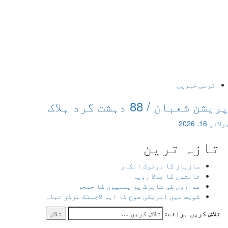
ومی خبریں
عبان / 88 دہشت گرد ہلاک
202
ازہ ترین
سازباز کا دوٹوک انکار
ثالثوں کا بدلا رویہ
غداروں کی شاہرگ پر یمنیوں کا خنجر
کویت میں امریکی فوج کا اہم لاجسٹک مرکز تباہ
ش کریں برائے: