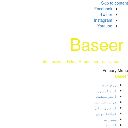
Skip to co
Facebook
Twitter
Instagram
Youtube
Basee
Latest news, articles, Repots and reality me
Primary
Ba
ہوم پیج
اہم خبریں
انٹرنیشنل
قومی خبریں
اہم رپورٹس
ٹیکنالوجی
سپورٹس
کالمز