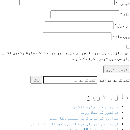
ہ
*
یل
*
سائٹ
اؤزر میں میرا نام، ای میل، اور ویب سائٹ محفوظ رکھیں اگلی
ب میں تبصرہ کرنے کےلیے۔
کریں برائے:
زہ ترین
سازباز کا دوٹوک انکار
ثالثوں کا بدلا رویہ
غداروں کی شاہرگ پر یمنیوں کا خنجر
کویت میں امریکی فوج کا اہم لاجسٹک مرکز تباہ
آپریشن شعبان / 88 دہشت گرد ہلاک