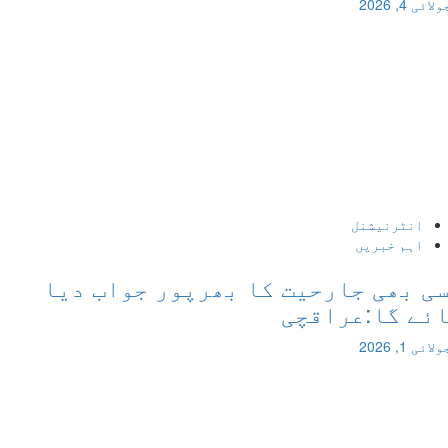
202
نٹرنیشنل
ہم خبریں
بھی جارحیت کا بھرپور جواب دیا
 گا:عراقچی
202