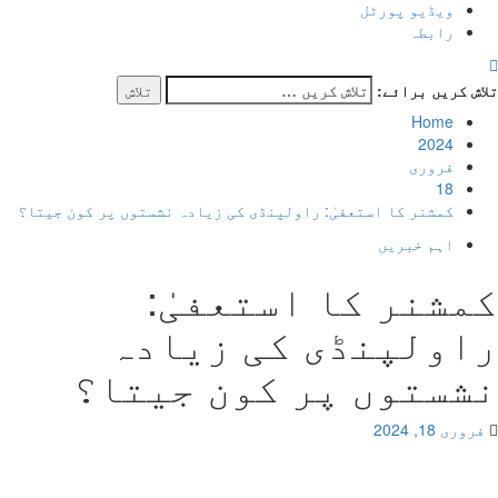
ویڈیو پورٹل
رابطہ
کریں برائے:
Home
2024
فروری
18
کمشنر کا استعفیٰ: راولپنڈی کی زیادہ نشستوں پر کون جیتا؟
اہم خبریں
شنر کا استعفیٰ:
ولپنڈی کی زیادہ
ستوں پر کون جیتا؟
18, 2024