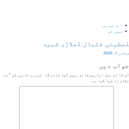
ہم خبریں
پورٹس
ینی فٹبال کھلاڑی شہید
202
ب دیں
 ای میل ایڈریس شائع نہیں کیا جائے گا۔
ضروری خانوں کو
*
سے
زد کیا گیا ہے