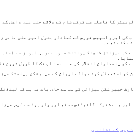
ن: ایران کے خیبر شکن میزائل نے گزشتہ روز 1200 کلومیٹر کا فاصلہ طے کرکے شام ک
بنایا۔
ے کو پاسداران انقلاب کی جانب سے اب تک کا طویل ترین ف
ن کو استعمال کرنے والے ایران کے خیبرشکن بیلسٹک میزا
رٹ خیبر شکن میزائل کی سب سے خاص بات یہ ہے کہ لینڈنگ
 روس کے نشانے پر