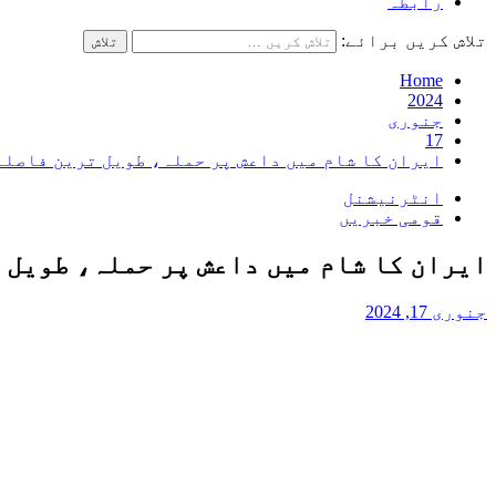
رابطہ
تلاش کریں برائے:
Home
2024
جنوری
17
ایران کا شام میں داعش پر حملہ، طویل ترین فاصلے
انٹرنیشنل
قومی خبریں
ایران کا شام میں داعش پر حملہ، طویل 
جنوری 17, 2024