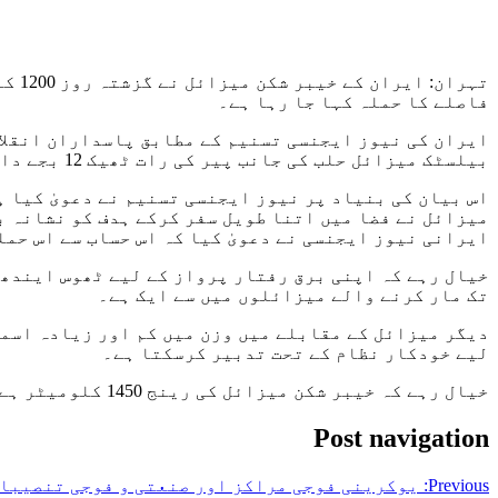
تہرا
فاصلے کا حملہ کہا جا رہا ہے۔
بیلسٹک میزائل حلب کی جانب پیر کی رات ٹھیک 12 بجے داغے گئے تھے۔
میزائل نے فضا میں اتنا طویل سفر کرکے ہدف کو نشانہ 
ایرانی نیوز ایجنسی نے دعویٰ کیا کہ اس حساب سے اس حمل
خیال رہے کہ اپنی برق رفتار پرواز کے لیے ٹھوس ایندھ
تک مار کرنے والے میزائلوں میں سے ایک ہے۔
دیگر میزائل کے مقابلے میں وزن میں کم اور زیادہ اسما
لیے خودکار نظام کے تحت تدبیر کرسکتا ہے۔
خیال رہے کہ خیبر شکن میزائل کی رینج 1450 کلومیٹر ہے اور یہ مشترکہ گائیڈنس سسٹم اور وار ہیڈ سے لیس میزائل ہے۔
Post navigation
Previous:
یوکرینی فوجی مراکز اور صنعتی و فوجی تنصیبات