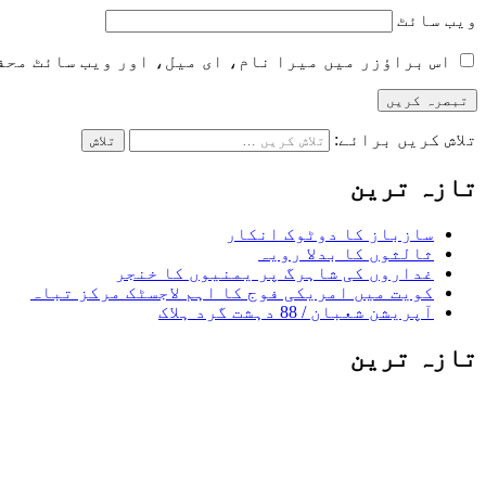
ویب‌ سائٹ
اس براؤزر میں میرا نام، ای میل، اور ویب سائٹ محف
تلاش کریں برائے:
تازہ ترین
سازباز کا دوٹوک انکار
ثالثوں کا بدلا رویہ
غداروں کی شاہرگ پر یمنیوں کا خنجر
کویت میں امریکی فوج کا اہم لاجسٹک مرکز تباہ
آپریشن شعبان / 88 دہشت گرد ہلاک
تازہ ترین