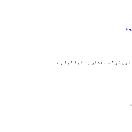
وع
نوں کو
*
سے نشان زد کیا گیا ہے