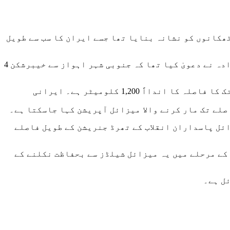
ے علاقے حلب میں داعش کے ٹھکانوں کو نشانہ بنایا تھا جسے ایران کا سب سے طویل
ایران کی نیوز ایجنسی تسنیم کے مطابق پاسداران انقلاب کی ایرو اسپیس فورس کے کمانڈر جنرل امیر علی حاجی زادہ نے دعویٰ کیا تھا کہ جنوبی شہر اہواز سے خیبرشکن 4
اس بیان کی بنیاد پر نیوز ایجنسی تسنیم نے دعویٰ کیا ہے کہ میزائل لانچنگ پوائنٹ جنوب مغربی اہواز سے ادلب تک کا فاصلہ کا اندااً 1,200 کلومیٹر ہے۔ ایرانی
اصلے تک مار کرنے والا میزائل آپریشن کہا جاسکتا ہے۔
ئل پاسداران انقلاب کے تھرڈ جنریشن کے طویل فاصلے
 کے مرحلے میں یہ میزائل شیلڈز سے بحفاظت نکلنے کے