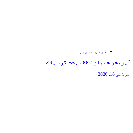
قومی خبریں
آپریشن شعبان / 88 دہشت گرد ہلاک
جولائی 16, 2026