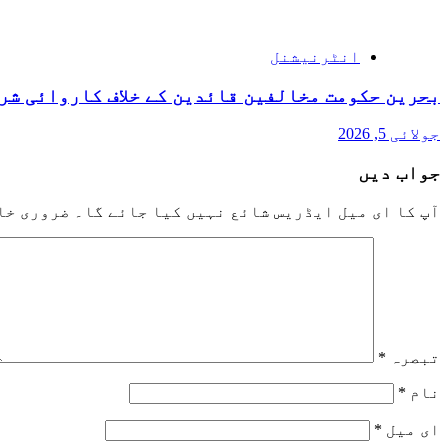
انٹرنیشنل
بحرین حکومت مخالفین قائدین کے خلاف کاروائی شر
جولائی 5, 2026
جواب دیں
آپ کا ای میل ایڈریس شائع نہیں کیا جائے گا۔
ضروری خا
تبصرہ
*
نام
*
ای میل
*