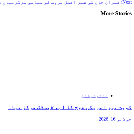
Next:
عمران خان کی شیر افضل مروت کو سیاسی سرگرمیاں ر
More Stories
انٹرنیشنل
کویت میں امریکی فوج کا اہم لاجسٹک مرکز تباہ
جولائی 16, 2026