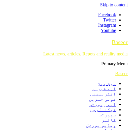
Skip to content
Facebook
Twitter
Instagram
Youtube
Baseer
Latest news, articles, Repots and reality media
Primary Menu
Baseer
ہوم پیج
اہم خبریں
انٹرنیشنل
قومی خبریں
اہم رپورٹس
ٹیکنالوجی
سپورٹس
کالمز
ویڈیو پورٹل