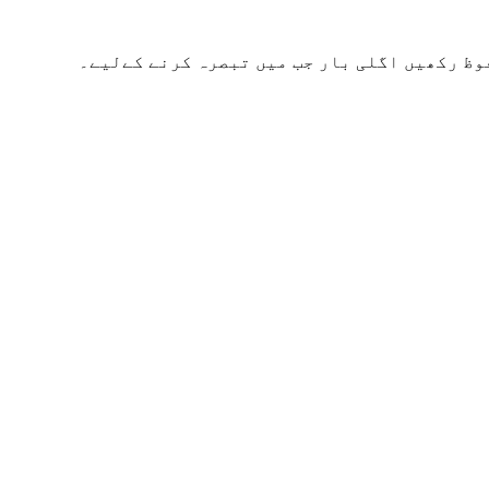
وظ رکھیں اگلی بار جب میں تبصرہ کرنے کےلیے۔