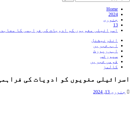
کریں
برائے:
Home
2024
جنوری
13
اسرائیلی مغویوں کو ادویات کی فراہمی کا معاہدہ
انٹرنیشنل
اہم خبریں
اہم رپورٹ
سپورٹس
قومی خبریں
کالمز
اسرائیلی مغویوں کو ادویات کی فراہمی
جنوری 13, 2024