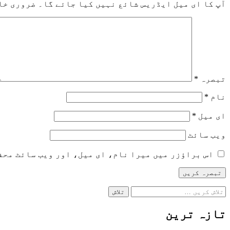
آپ کا ای میل ایڈریس شائع نہیں کیا جائے گا۔
ضروری خا
تبصرہ
*
نام
*
ای میل
*
ویب‌ سائٹ
اس براؤزر میں میرا نام، ای میل، اور ویب سائٹ محف
تلاش
کریں
برائے:
تازہ ترین