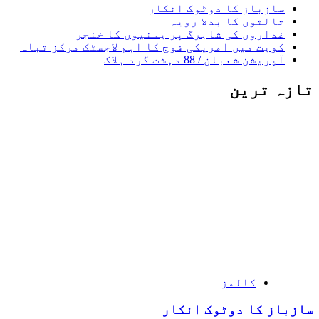
سازباز کا دوٹوک انکار
ثالثوں کا بدلا رویہ
غداروں کی شاہرگ پر یمنیوں کا خنجر
کویت میں امریکی فوج کا اہم لاجسٹک مرکز تباہ
آپریشن شعبان / 88 دہشت گرد ہلاک
تازہ ترین
کالمز
سازباز کا دوٹوک انکار