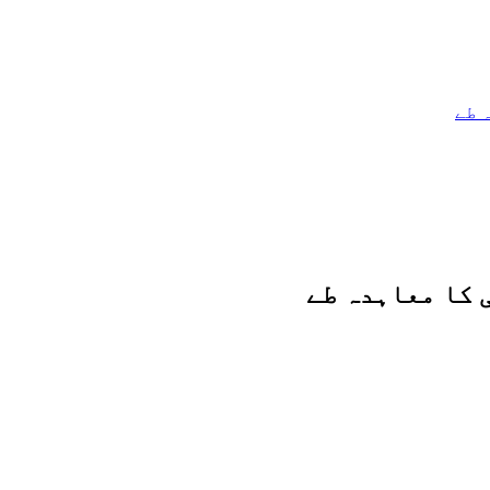
 طے
 کا معاہدہ طے