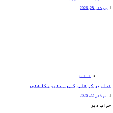
جولائی 28, 2026
کالمز
غداروں کی شاہرگ پر یمنیوں کا خنجر
جولائی 22, 2026
جواب دیں