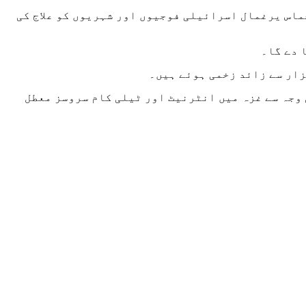
ماس یرغمال اسرائیلی فوجیوں اور شہریوں کو علاج کی
 دے گا۔
وجہ سے غزہ میں انٹرنیٹ اور ٹیلی کام سروسز معطل