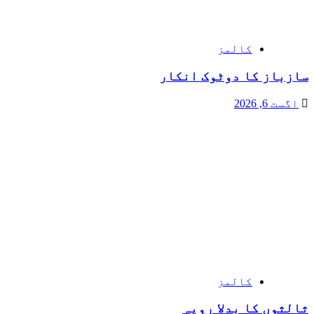
کالمز
سازباز کا دوٹوک انکار
اگست 6, 2026
کالمز
ثالثوں کا بدلا رویہ