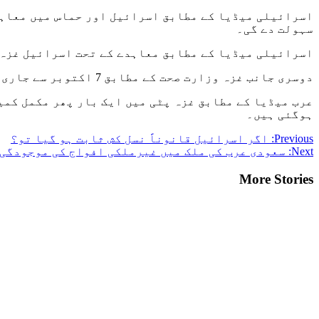
اسرائیلی میڈیا کے مطابق اسرائیل اور حماس میں معاہد
سہولت دے گی۔
اسرائیلی میڈیا کے مطابق معاہدے کے تحت اسرائیل غزہ 
دوسری جانب غزہ وزارت صحت کے مطابق 7 اکتوبر سے جاری اسرائیلی حملوں میں 23 ہزار 708 فلسطینی شہید اور 60 ہزار سے زائد زخمی ہوئے ہیں۔
عرب میڈیا کے مطابق غزہ پٹی میں ایک بار پھر مکمل کمی
ہوگئی ہیں۔
Post
Previous:
اگر اسرائیل قانوناً نسل کش ثابت ہو گیا تو؟
Next:
سعودی عرب کی ملک میں غیرملکی افواج کی موجودگی 
navigation
More Stories