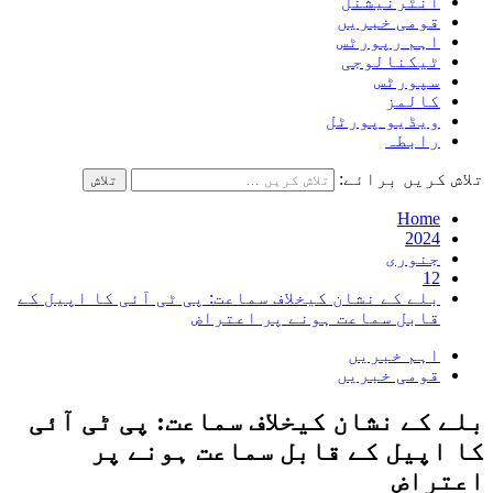
انٹرنیشنل
قومی خبریں
اہم رپورٹس
ٹیکنالوجی
سپورٹس
کالمز
ویڈیو پورٹل
رابطہ
تلاش کریں برائے:
Home
2024
جنوری
12
بلے کے نشان کیخلاف سماعت: پی ٹی آئی کا اپیل کے
قابل سماعت ہونے پر اعتراض
اہم خبریں
قومی خبریں
بلے کے نشان کیخلاف سماعت: پی ٹی آئی
کا اپیل کے قابل سماعت ہونے پر
اعتراض