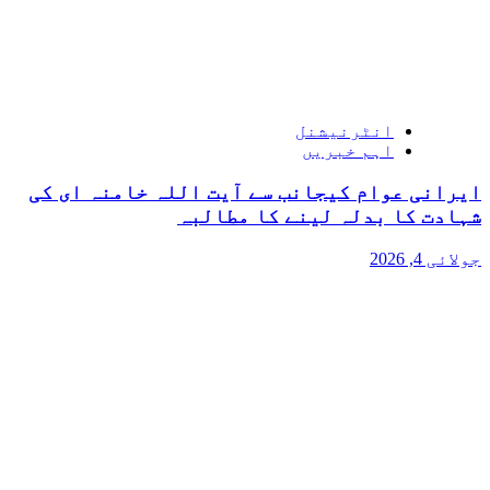
انٹرنیشنل
اہم خبریں
ایرانی عوام کیجانب سے آیت اللہ خامنہ ای کی
شہادت کا بدلہ لینے کا مطالبہ
جولائی 4, 2026