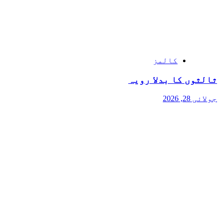
کالمز
ثالثوں کا بدلا رویہ
جولائی 28, 2026