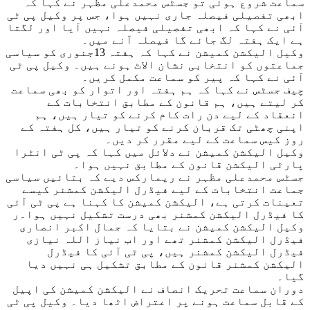
سماعت شروع ہوئی تو جسٹس محمدعلی مظہر نے کہا کہ
ابھی تفصیلی فیصلہ جاری نہیں ہوا، جس پر وکیل پی ٹی
آئی نے کہا کہ ابھی تفصیلی فیصلہ نہیں آیا اور لگتا
ہے ایک ہفتہ لگ جائے گا فیصلہ آنے میں۔
وکیل الیکشن کمیشن نے کہا کہ ہفتہ 13جنوری کو سیاسی
جماعتوں کو انتخابی نشان الاٹ ہونے ہیں۔ وکیل پی ٹی
آئی نے کہا کہ پیر کو سماعت مکمل کریں۔
چیف جسٹس نے کہا کہ ہم ہفتہ اور اتوار کو بھی سماعت
کر لیتے ہیں، ہم قانون کے مطابق انتخابات کے
انعقاد کے لیے دن رات کام کرنے کو تیار ہیں، ہم
اپنی چھٹی تک قربان کرنے کو تیار ہیں، کل ہفتہ کے
روز کیس سماعت کے لیے مقرر کر دیں۔
وکیل الیکشن کمیشن نے دلائل میں کہا کہ پی ٹی انٹرا
پارٹی الیکشن قانون کے مطابق نہیں ہوا۔
جسٹس محمدعلی مظہر نے ریمارکس دیے کہ بتائیں سیاسی
جماعت انتخابات کے لیے فیڈرل الیکشن کمشنر کیسے
تعینات کرتی ہے، الیکشن کمیشن کا کہنا ہے پی ٹی آئی
کا فیڈرل الیکشن کمشنر بھی درست تشکیل نہیں ہوا۔ر
وکیل الیکشن کمیشن نے بتایا کہ جمال اکبر انصاری
فیڈرل الیکشن کمشنر تھے اور اب نیاز اللہ نیازی
فیڈرل الیکشن کمشنر ہیں، پی ٹی آئی کا فیڈرل
الیکشن کمشنر قانون کے مطابق تشکیل ہی نہیں دیا
گیا۔
دوران سماعت تحریک انصاف نے الیکشن کمیشن کی اپیل
کے قابل سماعت ہونے پر اعتراض اٹھا دیا۔ وکیل پی ٹی