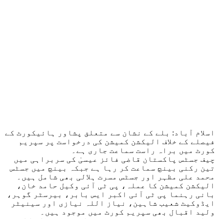
اسلام آباد: بلے کے نشان سے متعلق پشاور ہائیکورٹ کے
فیصلے کے خلاف الیکشن کمیشن کی درخواست پر سپریم
کورٹ میں براہ راست سماعت جاری ہے۔
چیف جسٹس پاکستان قاضی فائز عیسیٰ کی سربراہی میں
تین رکنی بینچ سماعت کر رہا ہے جبکہ بینچ میں جسٹس
محمد علی مظہر اور جسٹس مسرت ہلالی بھی شامل ہیں۔
الیکشن کمیشن کا عملہ، پی ٹی آئی وکیل حامد خان،
بانی رہنما پی ٹی آئی اکبر ایس بابر، بیرسٹر گوہر،
ایڈوکیٹ شعیب شاہین، نیاز اللہ نیازی اور سینیٹر
ولید اقبال بھی سپریم کورٹ میں موجود ہیں۔