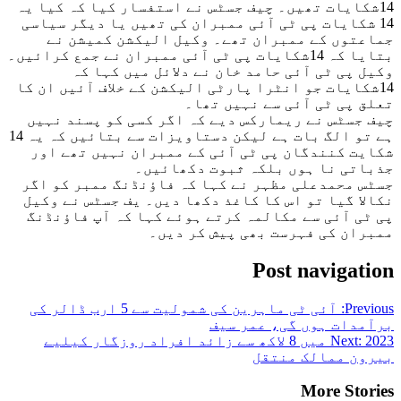
14شکایات تھیں۔ چیف جسٹس نے استفسار کیا کہ کیا یہ
14 شکایات پی ٹی آئی ممبران کی تھیں یا دیگر سیاسی
جماعتوں کے ممبران تھے۔ وکیل الیکشن کمیشن نے
بتایا کہ 14شکایات پی ٹی آئی ممبران نے جمع کرائیں۔
وکیل پی ٹی آئی حامد خان نے دلائل میں کہا کہ
14شکایات جو انٹرا پارٹی الیکشن کے خلاف آئیں ان کا
تعلق پی ٹی آئی سے نہیں تھا۔
چیف جسٹس نے ریمارکس دیے کہ اگر کسی کو پسند نہیں
ہے تو الگ بات ہے لیکن دستاویزات سے بتائیں کہ یہ 14
شکایت کنندگان پی ٹی آئی کے ممبران نہیں تھے اور
جذباتی نا ہوں بلکہ ثبوت دکھائیں۔
جسٹس محمدعلی مظہر نے کہا کہ فاؤنڈنگ ممبر کو اگر
نکالا گیا تو اس کا کاغذ دکھا دیں۔ یف جسٹس نے وکیل
پی ٹی آئی سے مکالمہ کرتے ہوئے کہا کہ آپ فاؤنڈنگ
ممبران کی فہرست بھی پیش کر دیں۔
Post navigation
Previous:
آئی ٹی ماہرین کی شمولیت سے 5 ارب ڈالر کی
برآمدات ہوں گی، عمر سیف
Next:
2023 میں 8 لاکھ سے زائد افراد روزگار کیلیے
بیرون ممالک منتقل
More Stories