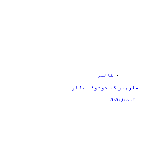
کالمز
سازباز کا دوٹوک انکار
اگست 6, 2026