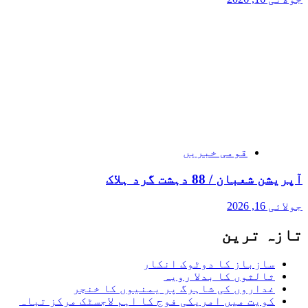
قومی خبریں
آپریشن شعبان / 88 دہشت گرد ہلاک
جولائی 16, 2026
تازہ ترین
سازباز کا دوٹوک انکار
ثالثوں کا بدلا رویہ
غداروں کی شاہرگ پر یمنیوں کا خنجر
کویت میں امریکی فوج کا اہم لاجسٹک مرکز تباہ