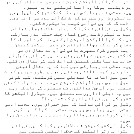
آئی نے کہا کہ الیکشن کمیش نے درخواست دائر کی ہے،
پر دیکھنا ہوگا وہ ایسا کرسکتی ہے یا نہیں۔
چیف جسٹس نے ریمارکس دیے کہ کلکلٹرز کی اپیل بھی
ہائیکورٹ اور سپریم کورٹ تک آتی ہے، سوال یہ بھی
اٹھے گا کہ پی ٹی آئی کیسے ہائیکورٹ گئی۔
وکیل پی ٹی آئی نے کہا کہ ہمارے خلاف فیصلہ تھا اس
لیے ہائیکورٹ سے رجوع کیا۔ چیف جسٹس نے ریمارکس
دیے کہ کیا الیکشن کمیشن ایک فیصلہ کرے اور اسکا
دفاع کرنے کے بجائے ارنڈی کر دے، الیکشن کمیشن
ایسا کیوں کر؟ سیپرٹ بافی کی آپ نے مثال دی تو
کلکٹر بھی سیپرٹ بافی ہوتی ہے۔ پی ٹی آئی وکیل کی
جانب سے مسابقتی کمیشن کے ایک کیس کی مثال دی گئی۔
چیف جسٹس نے ریمارکس میں کہا کہ یہ مثال آئینی
ادارے پر کیسے نافذ ہوسکتی ہے، ہم بطور سپریم کورٹ
آئین میں اضافہ یا تبدیلی نہیں کرسکتے، کیا کوئی
اصول ہے جس میں الیکشن کمیشن جیسے ادارے بارے کوئی
فیصلہ ہو، آپ جن عدالتوں کے فیصلوں کی بات کر رہے
ہیں وہ ذیلی اداروں سے متعلق ہیں، فیڈرل الیکشن کا
تقرر کیا پی ٹی آئی آئین کے تحت ہوا؟
وکیل پی ٹی آئی نے کہا کہ میں حیران ہوں، مجھے ابھی
نوٹس نہیں ہوا، جس پر چیف جسٹس نے کہا کہ یہ کیس
ہائی کورٹ میں بھی چلتا رہا میں پہلی مرتبہ سن رہا
ہوں۔
وکیل الیکشن کمیشن نے دلائل میں کہا کہ پی ٹی آئی
انٹرا پارٹی الیکشن کے خلاف الیکشن کمیشن میں