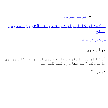
قومی خبریں
پاکستان کا ایران ٹریڈ کیلئے 60 روزہ خصوصی
پیکج
جولائی 2, 2026
جواب دیں
آپ کا ای میل ایڈریس شائع نہیں کیا جائے گا۔
ضروری
خانوں کو
*
سے نشان زد کیا گیا ہے
تبصرہ
*