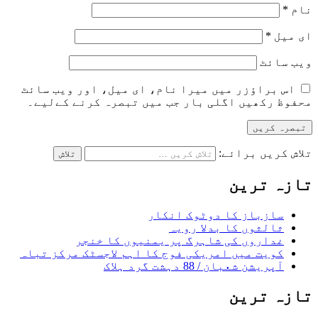
نام
*
ای میل
*
ویب‌ سائٹ
اس براؤزر میں میرا نام، ای میل، اور ویب سائٹ
محفوظ رکھیں اگلی بار جب میں تبصرہ کرنے کےلیے۔
تلاش کریں برائے:
تازہ ترین
سازباز کا دوٹوک انکار
ثالثوں کا بدلا رویہ
غداروں کی شاہرگ پر یمنیوں کا خنجر
کویت میں امریکی فوج کا اہم لاجسٹک مرکز تباہ
آپریشن شعبان / 88 دہشت گرد ہلاک
تازہ ترین