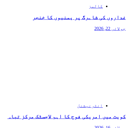
کالمز
غداروں کی شاہرگ پر یمنیوں کا خنجر
جولائی 22, 2026
انٹرنیشنل
کویت میں امریکی فوج کا اہم لاجسٹک مرکز تباہ
جولائی 16, 2026