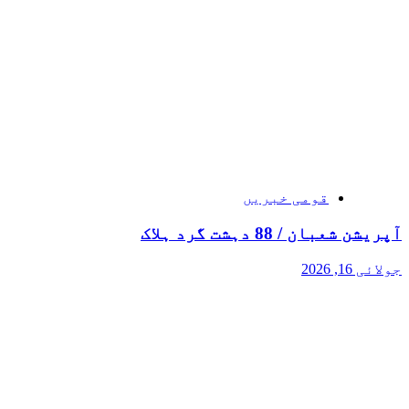
قومی خبریں
آپریشن شعبان / 88 دہشت گرد ہلاک
جولائی 16, 2026