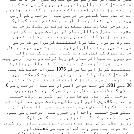
ساتھ قتل کرنے والی باغیوں فوجیوں کی قیادت کرنے
والے جنرل مشتاق احمد ملک کے صدر بن گئے تھے جنھوں
نے خالدہ ضیا کے شوہر جرنیل ضیا الرحمان کو آرمی
چیف بنادیا تھا۔بعد ازاں صدر مشتاق احمد کو ایک
اور فوجی بغاوت میں سبکدوش کرکے بریگیڈیر خالد
مشرف نے جنرل ضیاالرحمان کو حراست میں لے کر خود
میجر جرنل بن گئے۔کچھ ہی عرصے بعد ایک اور فوجی
بغاوت ہوئی۔ ریٹائرڈ لیفٹننٹ کرنل ابو طاہر کی
قیادت میں ہونے والی اس فوکی بغاوت میں میجر جرنل
خالد مشرف کو قتل کر دیا گیا۔ بغاوت کرنے والے
فوجیوں نے ضیاالرحمان کو رہا کرکے دوبارہ آرمی چیف
بنادیا۔ضیاالرحمان نے بغاوت کرنے والے ریٹائرڈ
لیفٹننٹ کرنل ابو طاہر کو 1976 میں اس خدشے کے پیش
نظر قتل کروادیا کہ وہ دوبارہ بغاوت کرسکتے ہیں۔
ضاالرحمان خود مارشل لا ایڈمنسٹریٹر بن گئے۔تاہم
30 مئی 1981 کی چند فوجی افسران نے ضیا الرحمان کو 6
باڈی گارڈز سمیت قتل کر دیا جس کے بعد شیخ مجیب
الرحمان کی زندہ بچ جانے والی اکلوتی اولاد حسینہ
واجد بنگلادیش آئیں اور ملکی سیاست میں حصہ لیا۔تب
سے اب تک بنگلادیش کی سیاست شیخ مجیب الرحمان کی
بیٹی شیخ حسینہ واجد اور جنرل ضیاالرحمان کی بیوہ
ضیا الرحمان کے گرد گھوم رہی ہے۔ کبھی ایک
وزیراعظم ہوتی ہیں تو دوسری اپوزیشن لیڈر اور کبھی
الٹ ہوتا ہے۔یہی وجہ کے اس سیاسی کشمکش اور
حکمرانی کی جنگ کو ’’بیگمات (یعنی دو خواتین) کی