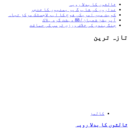
ثالثوں کا بدلا رویہ
غداروں کی شاہرگ پر یمنیوں کا خنجر
کویت میں امریکی فوج کا اہم لاجسٹک مرکز تباہ
آپریشن شعبان / 88 دہشت گرد ہلاک
جنگ بندی کی خلاف ورزی ٹرمپ کی حماقت
تازہ ترین
کالمز
ثالثوں کا بدلا رویہ