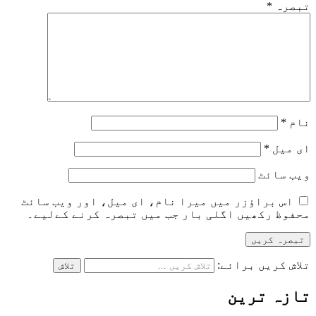
تبصرہ
*
نام
*
ای میل
*
ویب‌ سائٹ
اس براؤزر میں میرا نام، ای میل، اور ویب سائٹ
محفوظ رکھیں اگلی بار جب میں تبصرہ کرنے کےلیے۔
تلاش کریں برائے:
تازہ ترین