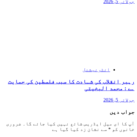
جولائی 5, 2026
انٹرنیشنل
رہبر انقلاب کی شہادت کا سبب فلسطین کی حمایت
ہے : محمد البخیتی
جولائی 5, 2026
جواب دیں
آپ کا ای میل ایڈریس شائع نہیں کیا جائے گا۔
ضروری
خانوں کو
*
سے نشان زد کیا گیا ہے