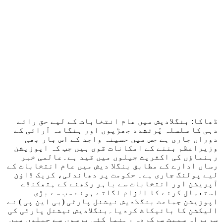
ڈھاکا: بنگلادیش میں عام انتخابات کے لیے حق رائے
دہی کا سلسلہ پُرتشدد جھڑپوں اور ہنگامہ آرائی کے
دوران جاری ہے جس میں حسینہ واجد کے اس بار بھی
وزیراعظم بننے کے امکانات قوی ہیں جب کہ اپوزیشن
رہنماؤں کی اکثریت جیلوں میں قید ہے۔عالمی خبر
رساں ادارے کے مطابق بنگلا دیش میں عام انتخابات کے
لیے پولنگ جاری ہے۔ حکومت پر دھاندلی، کریک ڈاؤن
آپریشن اور انتخابات سے باہر رکھنے کے ہتھکنڈے
استعمال کرنے کا الزام لگاتے ہوئے سب سے بڑی
اپوزیشن جماعت بنگلادیش نیشنل پارٹی (بی این پی ) نے
الیکشن کا بائیکاٹ کردیا۔بنگلادیش نیشنل پارٹی کی
سربراہ سمیت سرکردہ رہنما کئی برسوں سے جیلوں میں