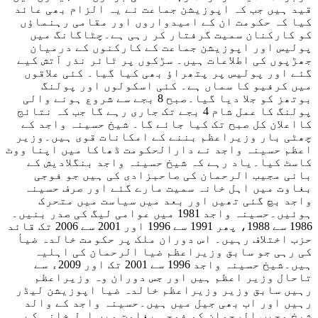
قید ہیں جب کہ اپوزیشن جماعت نے یہ الزام بھی عائد
کیا کہ حکومت ان کے امیدواروں اور مقامی رہنماؤں
کو کارکنان سمیت گرفتار کر رہی ہے۔چٹاگانگ میں
پولیس اور اپوزیشن جماعت کے کارکنوں کے درمیان
جھڑپوں کی اطلاعات ہیں۔ سڑکوں پر ٹائر نذر آتش کیے
گئے اور پولیس پر پتھراؤ بھی کیا گیا۔ کئی علاقوں
میں کرفیو کا سماں ہے۔ کئی اسکولوں اور پولنگ
بوتھز کو جلا دیا گیا۔صبح 8 بجے سے شروع ہونے والی
پولنگ کا عمل شام 4 بجے تک جاری رہے گا جب کہ نتائج
کااعلان کل صبح تک کیا جائے گا۔ شیخ حسینہ واجد کے
چھٹی بار وزیراعظم بننے کے امکانات قوی ہیں۔وزیر
اعظم حسینہ واجد نے دارالحکومت ڈھاکا میں اپنا ووٹ
کاسٹ کیا۔یاد رہے کہ شیخ حسینہ واجد بنگلادیش کے
بانی مجیب الرحمان کی صاحبزادی کی ہیں جو فوجی
بغاوت میں اہل خانہ سمیت مارے گئے اور صرف حسینہ
واجد بچ گئی تھیں اور بعد میں سیاست میں متحرک
ہوئیں۔حسینہ واجد 1981 میں عوامی لیگ کی صدر بنیں۔
1986 سے 1988، پھر 1991 سے 1996 اور 2001 سے 2006 تک قائد
حزب اختلاف رہیں۔ اس دوران ملک پر حکومت خالدہ ضیأ
کی رہی جو سابق وزیراعظم ضیا الرحمان کی اہلیہ
ہیں۔شیخ حسینہ واجد 1996 سے 2001 تک اور 2009ء سے
تاحال وزیر اعظم ہیں اور جس دوران وہ وزیراعظم
رہیں سابق وزیر وزیراعظم خالدہ ضیا اپوزیشن لیڈر
رہیں اور اب بھی جیل میں ہیں۔حسینہ واجد کے والد
شیخ مجیب الرحمان کو فوجی بغاوت میں اہل خانہ کے