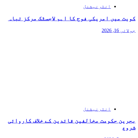
انٹرنیشنل
کویت میں امریکی فوج کا اہم لاجسٹک مرکز تباہ
جولائی 16, 2026
انٹرنیشنل
بحرین حکومت مخالفین قائدین کے خلاف کاروائی
شروع