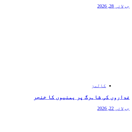
جولائی 28, 2026
کالمز
غداروں کی شاہرگ پر یمنیوں کا خنجر
جولائی 22, 2026