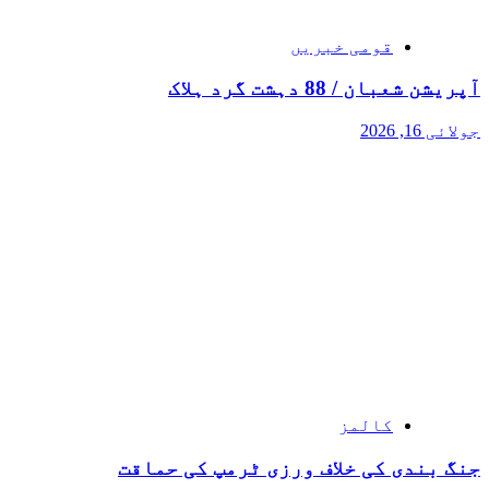
قومی خبریں
آپریشن شعبان / 88 دہشت گرد ہلاک
جولائی 16, 2026
کالمز
جنگ بندی کی خلاف ورزی ٹرمپ کی حماقت