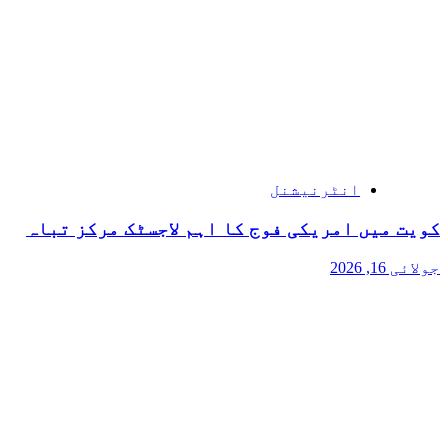
انٹرنیشنل
کویت میں امریکی فوج کا اہم لاجسٹک مرکز تباہ
جولائی 16, 2026