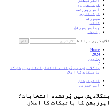
انٹرنیشنل
قومی خبریں
اہم رپورٹس
ٹیکنالوجی
سپورٹس
کالمز
ویڈیو پورٹل
رابطہ
تلاش کریں برائے:
Home
2024
جنوری
7
بنگلادیش میں پُرتشدد انتخابات؛ اپوزیشن کا
بائیکاٹ کا اعلان
انٹرنیشنل
اہم خبریں
بنگلادیش میں پُرتشدد انتخابات؛
اپوزیشن کا بائیکاٹ کا اعلان