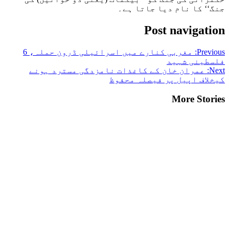
جنگ‘‘ کا نام دیا جاتا ہے۔
Post navigation
Previous:
مغربی کنارے میں اسرائیلی ڈرون حملہ، 6
فلسطینی شہید
Next:
عمران خان کے کاغذات نامزدگی مسترد ہونے
کیخلاف اپیل پر فیصلہ محفوظ
More Stories