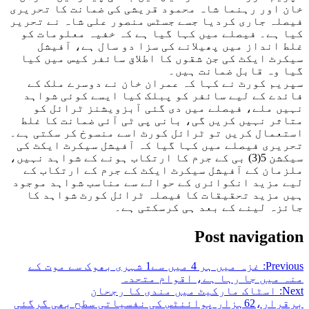
خان اور رہنما شاہ محمود قریشی کی ضمانت کا تحریری
فیصلہ جاری کردیا جسے جسٹس منصور علی شاہ نے تحریر
کیا ہے۔ فیصلے میں کہا گیا ہے کہ خفیہ معلومات کو
غلط انداز میں پھیلانے کی سزا دو سال ہے، آفیشل
سیکرٹ ایکٹ کی جن شقوں کا اطلاق سائفر کیس میں کیا
گیا وہ قابل ضمانت ہیں۔
سپریم کورٹ نے کہا کہ عمران خان نے دوسرے ملک کے
فائدے کے لیے سائفر کو پبلک کیا ایسے کوئی شواہد
نہیں ملے، فیصلے میں دی گئی آبزویشنز ٹرائل کو
متاثر نہیں کریں گی، بانی پی ٹی آئی ضمانت کا غلط
استعمال کریں تو ٹرائل کورٹ اسے منسوخ کر سکتی ہے۔
تحریری فیصلے میں کہا گیا کہ آفیشل سیکرٹ ایکٹ کی
سیکشن 5(3) بی کے جرم کا ارتکاب ہونے کے شواہد نہیں،
ملزمان کے آفیشل سیکرٹ ایکٹ کے جرم کے ارتکاب کے
لیے مزید انکوائری کے حوالے سے مناسب شواہد موجود
ہیں مزید تحقیقات کا فیصلہ ٹرائل کورٹ شواہد کا
جائزہ لینے کے بعد ہی کرسکتی ہے۔
Post navigation
Previous:
غزہ میں ہر 4 میں سے1 شہری بھوک سے موت کے
منہ میں جا رہا ہے، اقوام متحدہ
Next:
اسٹاک مارکیٹ میں مندی کا رجحان
برقرار،62ہزار پوائنٹس کی نفسیاتی سطح بھی گرگئی