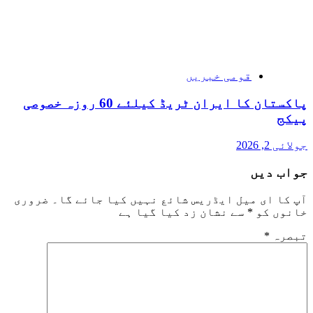
قومی خبریں
پاکستان کا ایران ٹریڈ کیلئے 60 روزہ خصوصی
پیکج
جولائی 2, 2026
جواب دیں
آپ کا ای میل ایڈریس شائع نہیں کیا جائے گا۔
ضروری
خانوں کو
*
سے نشان زد کیا گیا ہے
تبصرہ
*