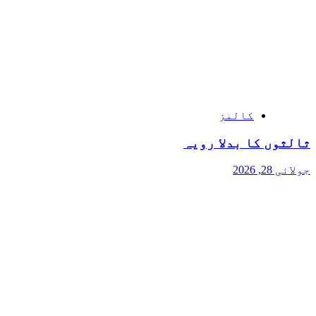
کالمز
ثالثوں کا بدلا رویہ
جولائی 28, 2026