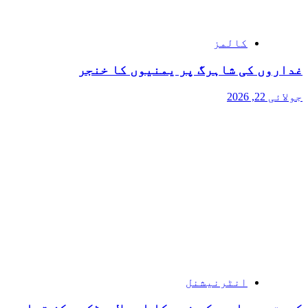
کالمز
غداروں کی شاہرگ پر یمنیوں کا خنجر
جولائی 22, 2026
انٹرنیشنل