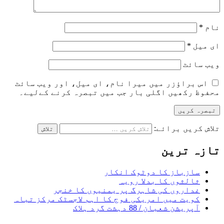
نام
*
ای میل
*
ویب‌ سائٹ
اس براؤزر میں میرا نام، ای میل، اور ویب سائٹ
محفوظ رکھیں اگلی بار جب میں تبصرہ کرنے کےلیے۔
تلاش کریں برائے:
تازہ ترین
سازباز کا دوٹوک انکار
ثالثوں کا بدلا رویہ
غداروں کی شاہرگ پر یمنیوں کا خنجر
کویت میں امریکی فوج کا اہم لاجسٹک مرکز تباہ
آپریشن شعبان / 88 دہشت گرد ہلاک