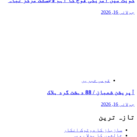
کویت میں امریکی فوج کا اہم لاجسٹک مرکز تباہ
جولائی 16, 2026
قومی خبریں
آپریشن شعبان / 88 دہشت گرد ہلاک
جولائی 16, 2026
تازہ ترین
سازباز کا دوٹوک انکار
ثالثوں کا بدلا رویہ