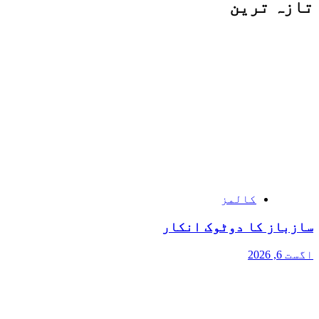
تازہ ترین
کالمز
سازباز کا دوٹوک انکار
اگست 6, 2026