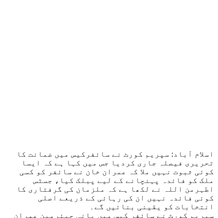
اسلام آباد: سپریم کورٹ نے سائفرکیس میں ضمانت کا
تحریری فیصلہ جاری کردیا جس میں کہا ہے کہ ایسا
کوئی ثبوت نہیں ملا کہ عمران خان نے سائفر کو کسی
ملک کو فائدہ پہنچانے کے لیے پبلک کیا، جسٹس
اطہرمن اللہ نے لکھا ہے کہ ملزمان کی گرفتاری کا
کوئی فائدہ نہیں ان کی رہائی کے ذریعے اصلی
انتخابات کو یقینی بنائیں گے۔
سپریم کورٹ نے سائفر کیس میں بانی چیئرمین عمران