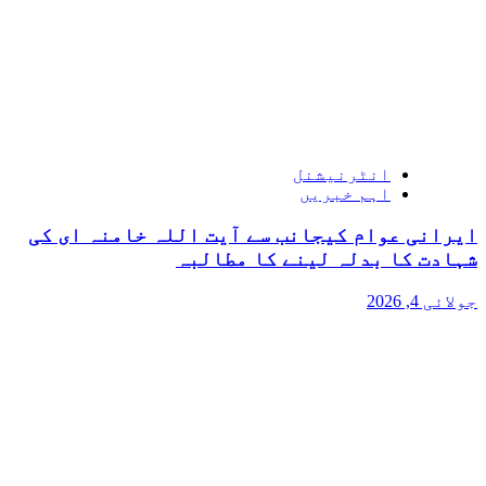
انٹرنیشنل
اہم خبریں
ایرانی عوام کیجانب سے آیت اللہ خامنہ ای کی
شہادت کا بدلہ لینے کا مطالبہ
جولائی 4, 2026