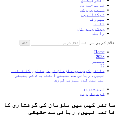
انٹرنیشنل
قومی خبریں
اہم رپورٹس
ٹیکنالوجی
سپورٹس
کالمز
ویڈیو پورٹل
رابطہ
تلاش کریں برائے:
Home
2023
دسمبر
22
سائفر کیس میں ملزمان کی گرفتاری کا فائدہ
نہیں، رہائی سے حقیقی انتخابات کو یقینی
بنائیں گے، سپریم کورٹ
اہم خبریں
قومی خبریں
سائفر کیس میں ملزمان کی گرفتاری کا
فائدہ نہیں، رہائی سے حقیقی