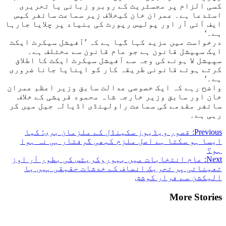
کسی الزام پر مجسٹریٹ کے روبرو زبانی یا تحریری
استدعا ہے۔ عمران خان کیخلاف زیر سماعت سائفر کیس
ایف آئی آر اور پولیس رپورٹ کی بنیاد پر چلایا جارہا
ہے۔‘
درخواست میں مزید کہا گیا ہے کہ ’آفیشل سیکرٹ ایکٹ
ایک سپیشل قانون ہے جو عام قانون سے مختلف ہے۔
سپیشل لا ہونے کی وجہ سے آفیشل سیکرٹ ایکٹ کا اطلاق
کرتے ہوئے قانونی طریقہ کار کو اپنایا جانا ضروری
ہے۔‘
واضح رہے کہ ایک خصوصی عدالت سابق وزیر اعظم عمران
خان اور سابق وزیر خارجہ شاہ محمود قریشی کے خلاف
سائفر مقدمے کی سماعت راولپنڈی اڈیالہ جیل میں کر
رہی ہے۔
Post
Previous:
قصور ویڈیوز سکینڈل کے ملزمان بری: کیا
ایسا ہو سکتا ہے اصل ملزم کبھی گرفتار ہی نہ ہوا
navigation
ہو؟
Next:
عام انتخابات میں بیوروکریٹس کی بطور آر اوز
تعیناتی پر تحریک انصاف کے خدشات حقیقی ہیں یا
الیکشن سے فرار کوشش
More Stories