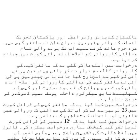
پاکستان کے سابق وزیر اعظم اور پاکستان تحریک
انصاف کے بانی چئیرمین عمران خان نے سائفر کیس میں
فرد جرم عائد کرنے سمیت اب تک ہونے والی تمام
عدالتی کارروائی کو اسلام آباد ہائی کورٹ میں چیلنج
کر دیا ہے۔
درخواست میں استدعا کی گئی ہے کہ سائفر کیس کی
کارروائی کالعدم قرار دے کر بانی چیئرمین پی ٹی
آئی کو کیس سے ڈسچارج کیا جائے بانی چیئرمین پی ٹی
آئی نے سائفر کیس کی عدالتی کارروائی کو اسلام آباد
ہائی کورٹ میں چیلنج کرتے ہوئے سٹیٹ اور کیس کے
کمپلیننٹ سابق سیکرٹری داخلہ یوسف نسیم کھوکھر کو
فریق بنایا ہے۔
درخواست میں کہا گیا ہے کہ سائفر کیس کی ٹرائل کورٹ
میں 23 نومبر سے لے کر اب تک کی عدالتی کارروائی غیر
قانونی اور انصاف کے تقاضوں کے منافی ہے۔
درخوات میں کہا گیا ہے کہ ’12 دسمبر کو ٹرائل کورٹ
نے سائفر کیس کیخلاف ہماری درخواست مسترد کی۔ قانون
میں لفظ شکایت کی تشریح واضح ہے، پولیس افسر کی
رپورٹ کا ذکر نہیں۔ قانون کے مطابق شکایت کا مطلب