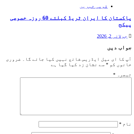
قومی خبریں
پاکستان کا ایران ٹریڈ کیلئے 60 روزہ خصوصی
پیکج
جولائی 2, 2026
جواب دیں
آپ کا ای میل ایڈریس شائع نہیں کیا جائے گا۔
ضروری
خانوں کو
*
سے نشان زد کیا گیا ہے
تبصرہ
*
نام
*