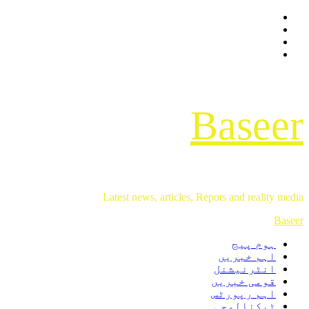
Facebook
Skip
Twitter
to
Instagram
content
Youtube
Baseer
Latest news, articles, Repots and reality media
Primary
Baseer
Menu
ہوم پیج
اہم خبریں
انٹرنیشنل
قومی خبریں
اہم رپورٹس
ٹیکنالوجی