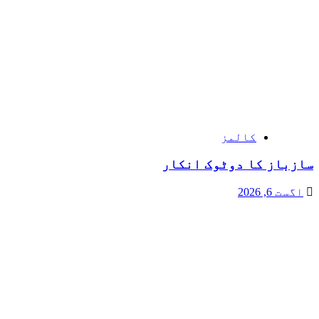
کالمز
سازباز کا دوٹوک انکار
اگست 6, 2026