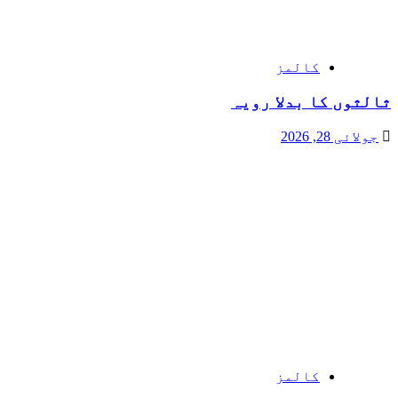
کالمز
ثالثوں کا بدلا رویہ
جولائی 28, 2026
کالمز