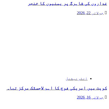
غداروں کی شاہرگ پر یمنیوں کا خنجر
جولائی 22, 2026
انٹرنیشنل
کویت میں امریکی فوج کا اہم لاجسٹک مرکز تباہ
جولائی 16, 2026