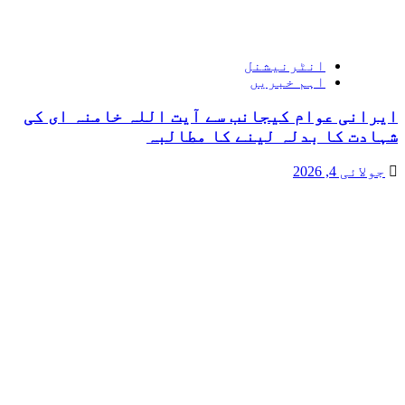
انٹرنیشنل
اہم خبریں
ایرانی عوام کیجانب سے آیت اللہ خامنہ ای کی
شہادت کا بدلہ لینے کا مطالبہ
جولائی 4, 2026