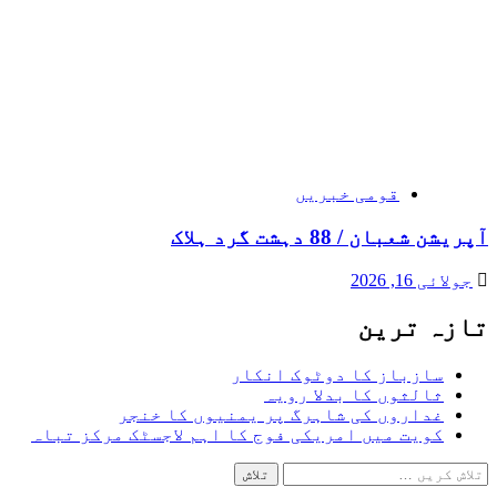
قومی خبریں
آپریشن شعبان / 88 دہشت گرد ہلاک
جولائی 16, 2026
تازہ ترین
سازباز کا دوٹوک انکار
ثالثوں کا بدلا رویہ
غداروں کی شاہرگ پر یمنیوں کا خنجر
کویت میں امریکی فوج کا اہم لاجسٹک مرکز تباہ
تلاش
کریں