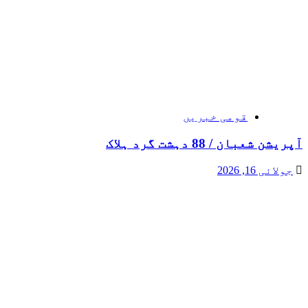
قومی خبریں
آپریشن شعبان / 88 دہشت گرد ہلاک
جولائی 16, 2026