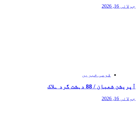
جولائی 16, 2026
قومی خبریں
آپریشن شعبان / 88 دہشت گرد ہلاک
جولائی 16, 2026