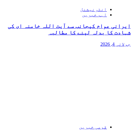
انٹرنیشنل
اہم خبریں
ایرانی عوام کیجانب سے آیت اللہ خامنہ ای کی
شہادت کا بدلہ لینے کا مطالبہ
جولائی 4, 2026
قومی خبریں