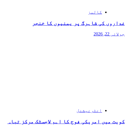
کالمز
غداروں کی شاہرگ پر یمنیوں کا خنجر
جولائی 22, 2026
انٹرنیشنل
کویت میں امریکی فوج کا اہم لاجسٹک مرکز تباہ