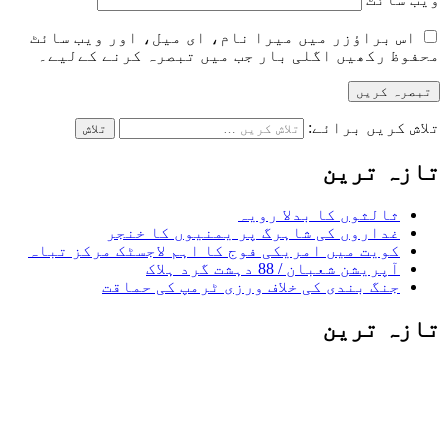
اس براؤزر میں میرا نام، ای میل، اور ویب سائٹ
محفوظ رکھیں اگلی بار جب میں تبصرہ کرنے کےلیے۔
تلاش کریں برائے:
تازہ ترین
ثالثوں کا بدلا رویہ
غداروں کی شاہرگ پر یمنیوں کا خنجر
کویت میں امریکی فوج کا اہم لاجسٹک مرکز تباہ
آپریشن شعبان / 88 دہشت گرد ہلاک
جنگ بندی کی خلاف ورزی ٹرمپ کی حماقت
تازہ ترین