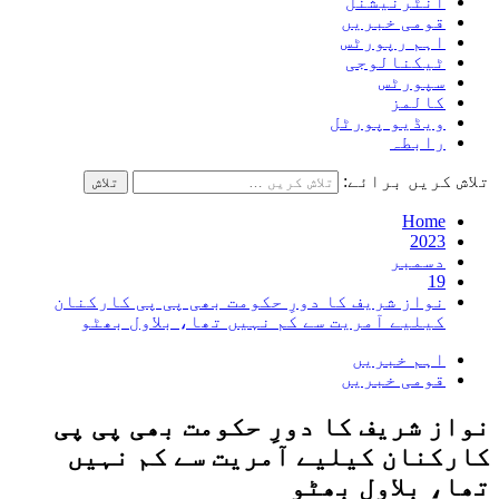
انٹرنیشنل
قومی خبریں
اہم رپورٹس
ٹیکنالوجی
سپورٹس
کالمز
ویڈیو پورٹل
رابطہ
تلاش کریں برائے:
Home
2023
دسمبر
19
نواز شریف کا دورِ حکومت بھی پی پی کارکنان
کیلیے آمریت سے کم نہیں تھا، بلاول بھٹو
اہم خبریں
قومی خبریں
نواز شریف کا دورِ حکومت بھی پی پی
کارکنان کیلیے آمریت سے کم نہیں
تھا، بلاول بھٹو