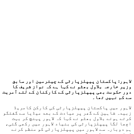
لاہور:
پاکستان پیپلزپارٹی کے چیئرمین اور سابق
وزیر خارجہ بلاول بھٹو نے کہا ہے کہ نواز شریف کا
دور حکومت بھی پیپلزپارٹی کے کارکنان کے لئے آمریت
سے کم نہیں تھا۔
لاہور میں پاکستان پیپلزپارٹی کی کارکن کامریڈ
زبیدہ شاہین کے گھر پر عیادت کے بعد میڈیا سے گفتگو
کرتے ہوئے بلاول بھٹو نے کہا کہ لاہور پہنچ کر بہت
اچھا لگا پیپلزپارٹی کی بنیاد لاہور میں رکھی گئی،
ہم دوبارہ سے لاہور میں پیپلزپارٹی کو منظم کرنے