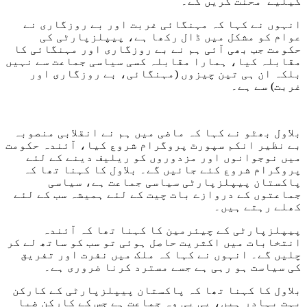
کیلیے محنت کریں گے۔
انہوں نے کہا کہ مہنگائی غربت اور بے روزگاری نے
عوام کو مشکل میں ڈال رکھا ہے، پیپلزپارٹی کی
حکومت جب بھی آئی ہم نے بے روزگاری اور مہنگائی کا
مقابلہ کیا، ہمارا مقابلہ کسی سیاسی جماعت سے نہیں
بلکہ ان ہی تین چیزوں (مہنگائی، بے روزگاری اور
غربت) سے ہے۔
بلاول بھٹو نے کہا کہ ماضی میں ہم نے انقلابی منصوبہ
بے نظیر انکم سپورٹ پروگرام شروع کیا، آئندہ حکومت
میں نوجوانوں اور مزدوروں کو ریلیف دینے کے لئے
پروگرام شروع کئے جائیں گے۔ بلاول کا کہنا تھا کہ
پاکستان پیپلزپارٹی سیاسی جماعت ہے، سیاسی
جماعتوں کے دروازے بات چیت کے لئے ہمیشہ سب کے لئے
کھلے رہتے ہیں۔
پیپلزپارٹی کے چیئرمین کا کہنا تھا کہ آئندہ
انتخابات میں اکثریت حاصل ہوئی تو سب کو ساتھ لے کر
چلیں گے۔ انہوں نے کہا کہ ملک میں نفرت اور تفریق
کی سیاست ہو رہی ہے جسے مسترد کرنا ضروری ہے۔
بلاول کا کہنا تھا کہ پاکستان پیپلزپارٹی کے کارکن
بہت بہادر ہیں، پی پی وہ جماعت ہے جس کے کارکن ضیا