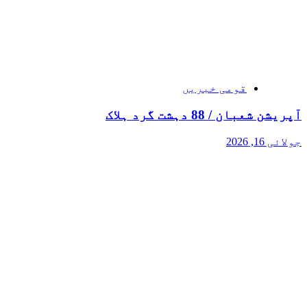
قومی خبریں
آپریشن شعبان / 88 دہشت گرد ہلاک
جولائی 16, 2026