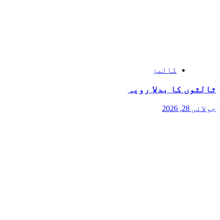
کالمز
ثالثوں کا بدلا رویہ
جولائی 28, 2026