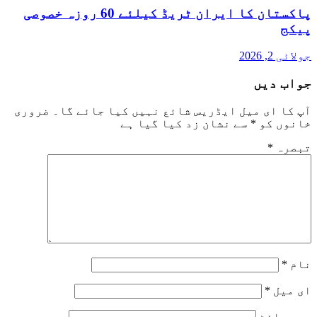
پاکستان کا ایران ٹریڈ کیلئے 60 روزہ خصوصی
پیکج
جولائی 2, 2026
جواب دیں
آپ کا ای میل ایڈریس شائع نہیں کیا جائے گا۔
ضروری
خانوں کو
*
سے نشان زد کیا گیا ہے
تبصرہ
*
نام
*
ای میل
*
ویب‌ سائٹ