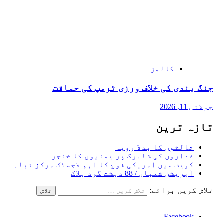
کالمز
جنگ بندی کی خلاف ورزی ٹرمپ کی حماقت
جولائی 11, 2026
تازہ ترین
ثالثوں کا بدلا رویہ
غداروں کی شاہرگ پر یمنیوں کا خنجر
کویت میں امریکی فوج کا اہم لاجسٹک مرکز تباہ
آپریشن شعبان / 88 دہشت گرد ہلاک
تلاش کریں برائے:
Facebook