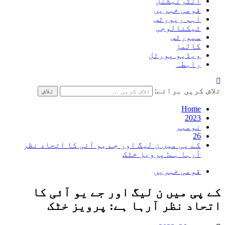
انٹرنیشنل
قومی خبریں
اہم رپورٹس
ٹیکنالوجی
سپورٹس
کالمز
ویڈیو پورٹل
رابطہ
تلاش کریں برائے:
Home
2023
نومبر
26
کے پی میں ن لیگ اور جے یو آئی کا اتحاد نظر
آرہا ہے: پرویز خٹک
قومی خبریں
کے پی میں ن لیگ اور جے یو آئی کا
اتحاد نظر آرہا ہے: پرویز خٹک