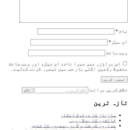
نام
*
ای میل
*
ویب‌ سائٹ
اس براؤزر میں میرا نام، ای میل، اور ویب سائٹ
محفوظ رکھیں اگلی بار جب میں تبصرہ کرنے کےلیے۔
تلاش کریں برائے:
تازہ ترین
سازباز کا دوٹوک انکار
ثالثوں کا بدلا رویہ
غداروں کی شاہرگ پر یمنیوں کا خنجر