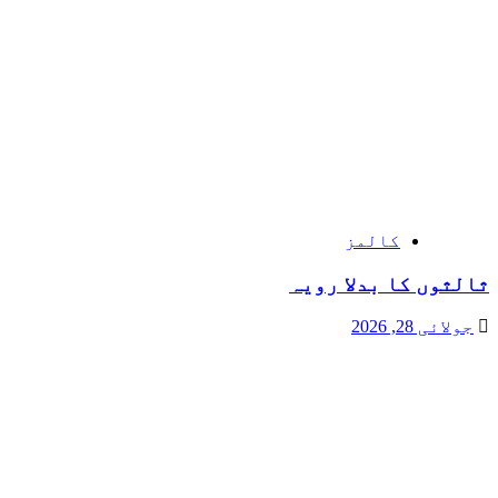
کالمز
ثالثوں کا بدلا رویہ
جولائی 28, 2026