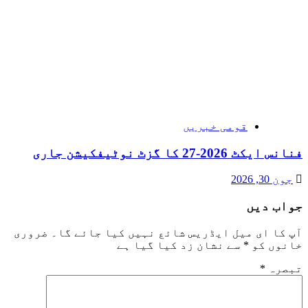
قومی خبریں
فنانس ایکٹ 2026-27 کا گزٹ نوٹیفکیشن جاری
جون 30, 2026
جواب دیں
آپ کا ای میل ایڈریس شائع نہیں کیا جائے گا۔
ضروری
خانوں کو
*
سے نشان زد کیا گیا ہے
تبصرہ
*