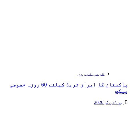
قومی خبریں
پاکستان کا ایران ٹریڈ کیلئے 60 روزہ خصوصی
پیکج
جولائی 2, 2026