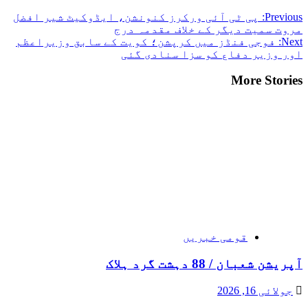
Previous:
پی ٹی آئی ورکرز کنونشن، ایڈوکیٹ شیر افضل
مروت سمیت دیگر کے خلاف مقدمہ درج
Next:
فوجی فنڈز میں کرپشن؛ کویت کے سابق وزیراعظم
اور وزیر دفاع کو سزا سنادی گئی
More Stories
قومی خبریں
آپریشن شعبان / 88 دہشت گرد ہلاک
جولائی 16, 2026