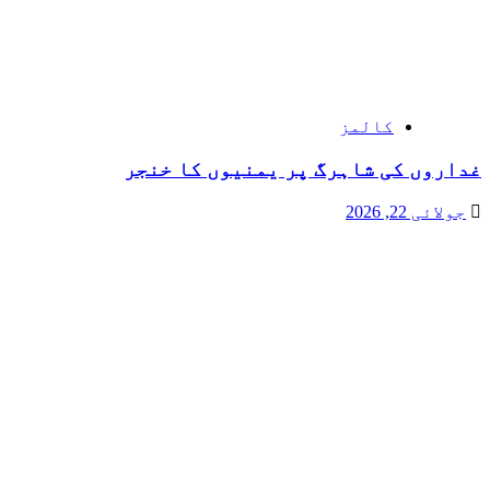
کالمز
غداروں کی شاہرگ پر یمنیوں کا خنجر
جولائی 22, 2026