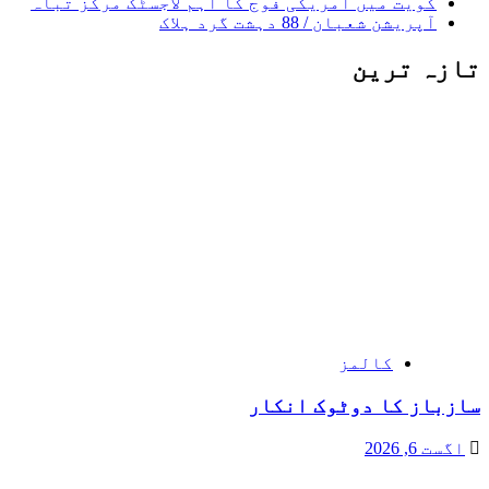
کویت میں امریکی فوج کا اہم لاجسٹک مرکز تباہ
آپریشن شعبان / 88 دہشت گرد ہلاک
تازہ ترین
کالمز
سازباز کا دوٹوک انکار
اگست 6, 2026