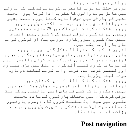
یو آئی میں اتحاد ہوگا۔
پرویز خٹک نے پریس کانفرنس کرتے ہوئے کہا کہ پارٹی
میں شامل ہونے والوں کا شکریہ ادا کرتا ہوں، محمد
بشیر کو پارٹی میں خوش آمدید کہتا ہوں، محمد بشیر
سے پرانا تعلق ہے اور عرصے سے اکٹھے چل رہے ہیں۔
پرویز خٹک نے کہا کہ اس ملک میں 75 سال سے حکومتیں
رہیں، ہم نے کیوں ترقی نہیں کی؟ کیوں ہمیں انصاف
نہیں ملا؟ کیوں بیروزگاری ہورہی ہے؟ ان لوگوں کو ہم
بار بار آزما چکے ہیں۔
انہوں نے کہا کہ دنیا آگے نکل گئی اور ہم پیچھے
جارہے ہیں، دنیا میں ہماری حیثیت ختم ہوگئی ہے، ہم
قرضوں سے بھر گئے ہیں، کسی کے پاس کوئی پالیسی نہیں
کہ سرمایہ کاری کیسے آئے گی، اس ملک میں بڑی بیماری
اور کینسر قرضہ ہے، قرضہ واپس کرنے کیلئے دوبارہ
قرضہ لینا پڑرہا ہے۔
پرویز خٹک نے کہا کہ اللہ کرے پاکستان میں
ایماندار لیڈر آئے اور قرضوں سے جان چھڑائے، میں
نہیں دیکھ رہا کہ کسی کے پاس ایسی پالیسی ہے کہ ملک
ترقی کرے گا، میں مختلف پارٹیوں کے ساتھ مختلف
ضلعوں میں سیٹ ایڈجسٹمنٹ کروں گا، دوسری پارٹیوں
کے ساتھ سیٹ ایڈجسٹمنٹ کی بات چیت چل رہی ہے، جلد
رزلٹ سامنے آجائے گا۔
Post navigation