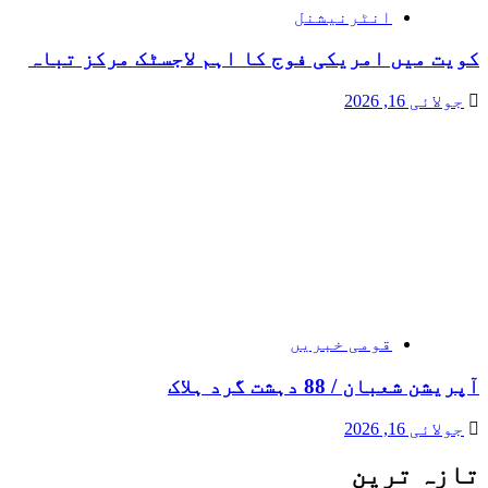
انٹرنیشنل
کویت میں امریکی فوج کا اہم لاجسٹک مرکز تباہ
جولائی 16, 2026
قومی خبریں
آپریشن شعبان / 88 دہشت گرد ہلاک
جولائی 16, 2026
تازہ ترین