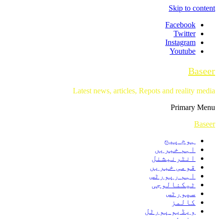
Skip to content
Facebook
Twitter
Instagram
Youtube
Baseer
Latest news, articles, Repots and reality media
Primary Menu
Baseer
ہوم پیج
اہم خبریں
انٹرنیشنل
قومی خبریں
اہم رپورٹس
ٹیکنالوجی
سپورٹس
کالمز
ویڈیو پورٹل