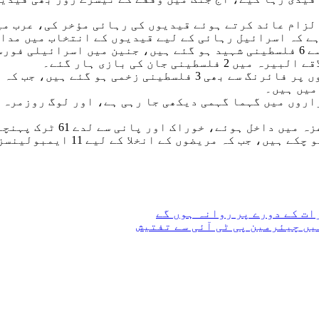
الزام عائد کرتے ہوئے قیدیوں کی رہائی مؤخر کی، عرب م
ہے کہ اسرائیل رہائی کے لیے قیدیوں کے انتخاب میں مدا
جبکہ ادھر مغربی کنارے میں اسرائیلی فوج کی فائرنگ سے 6 فلسطینی شہید ہو گئے 
رام اللہ میں اسرائیلی فورسز کی رہائی کے منتظر لوگوں پر فائر
میں ہیں۔
اروں میں گہما گہمی دیکھی جا رہی ہے، اور لوگ روزمرہ ک
ات کے دورے پر روانہ ہوں گے