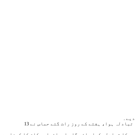
غیر ملکی میڈیا رپورٹس کے مطابق غزہ جنگ میں وقفے کے دوسرے روز بھی حماس اور اسرائیل کے درمیان قیدیوں کا تبادلہ ہوا، ہفتے کے روز رات گئے حماس نے 13
ے تیسرے روز بھی قیدیوں کا تبادلہ کیا جائے گا، اسرائیلی حکام کا کہنا ہے