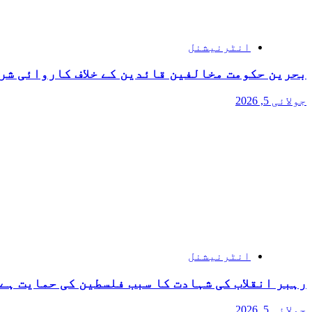
انٹرنیشنل
بحرین حکومت مخالفین قائدین کے خلاف کاروائی شر
جولائی 5, 2026
انٹرنیشنل
رہبر انقلاب کی شہادت کا سبب فلسطین کی حمایت ہے 
جولائی 5, 2026