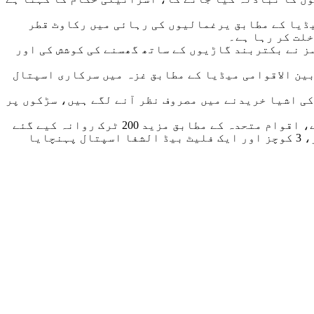
یڈیا کے مطابق یرغمالیوں کی رہائی میں رکاوٹ قطر
خلت کر رہا ہے۔
ہیں، جنین میں اسرائیلی فورسز نے بکتربند گاڑیوں کے ساتھ گھسنے کی کوشش کی اور
نگ سے بھی 3 فلسطینی زخمی ہو گئے ہیں، جب کہ بین الاقوامی میڈیا کے مطابق غزہ میں سرکاری اسپتال
ی اشیا خریدنے میں مصروف نظر آنے لگے ہیں، سڑکوں پر
جنگ میں وقفے کے تیسرے روز بھی امدادی سامان کے ٹرک غزہ میں داخل ہوئے، خوراک اور پانی سے لدے 61 ٹرک پہنچے، اقوام متحدہ کے مطابق مزید 200 ٹرک روانہ کیے گئے
ہیں، دو روز کے دوران 300 سے زیادہ ٹرک غزہ میں داخل ہو چکے ہیں، جب کہ مریضوں کے انخلا کے لیے 11 ایمبولینسز، 3 کوچز اور ایک فلیٹ بیڈ الشفا اسپتال پہنچایا