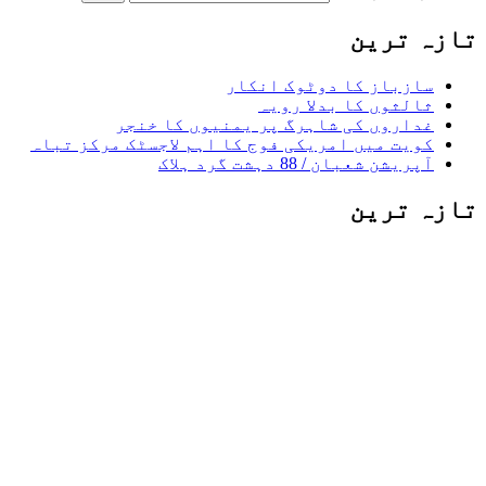
تازہ ترین
سازباز کا دوٹوک انکار
ثالثوں کا بدلا رویہ
غداروں کی شاہرگ پر یمنیوں کا خنجر
کویت میں امریکی فوج کا اہم لاجسٹک مرکز تباہ
آپریشن شعبان / 88 دہشت گرد ہلاک
تازہ ترین