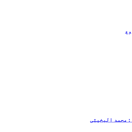
وع
: محمد البخیتی