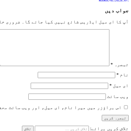
جواب دیں
آپ کا ای میل ایڈریس شائع نہیں کیا جائے گا۔
ضروری خا
تبصرہ
*
نام
*
ای میل
*
ویب‌ سائٹ
اس براؤزر میں میرا نام، ای میل، اور ویب سائٹ محف
تلاش کریں برائے: