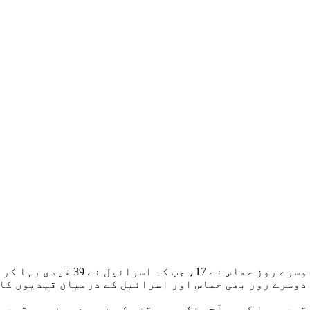
ائیل نے 39 قیدی رہا کر دیے۔
ھی 33 بچوں اور 6 خواتین سمیت 39 فلسطینی قیدی رہا کیے، آج جنگ میں وقفے ک