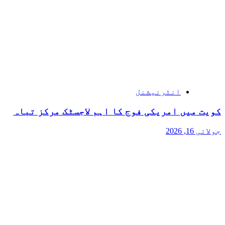
انٹرنیشنل
کویت میں امریکی فوج کا اہم لاجسٹک مرکز تباہ
جولائی 16, 2026