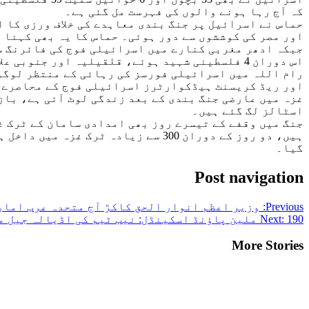
کہ آج رہا ہونے والوں کی فہرست مل گئی ہے۔
حماس نے اسرائیل پر جنگ بندی معاہدے کی خلاف ورزی کا 
اور مصر کی کوششوں سے دور ہوئی۔ حماس کا یہ بھی کہنا 
اس دوران 4 فلسطینی شہید ہوئے، قلقیلیہ اور جنوبی علاقے البیرہ میں 2 فلسطینی جان کی بازی ہار گئے۔
اور ریڈ کریسنٹ ہیڈکوارٹرز اسرائیلی فوج کے محاصرے 
غزہ میں عارضی جنگ بندی کے بعد زندگی لوٹ آئی ہے، باز
اسٹالز لگ گئے ہیں۔
گیا۔
Post navigation
Previous:
وزیر اعظم انوار الحق کاکڑ آج متحدہ عرب امار
190 ملین پاؤنڈ اسکینڈل: نیب ٹیم کی اڈیالہ جیل میں چیئرمین پی ٹی آئی سے تفتیش
Next:
More Stories