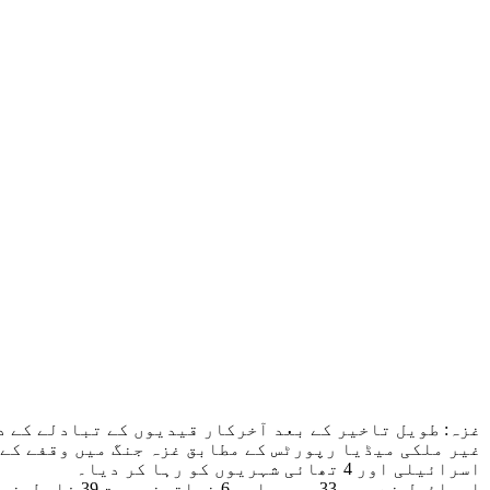
غزہ: طویل تاخیر کے بعد آخرکار قیدیوں کے تبادلے کے دوسرے روز حماس نے 17، جب کہ اسر
اسرائیلی اور 4 تھائی شہریوں کو رہا کر دیا۔
اسرائیل نے ب