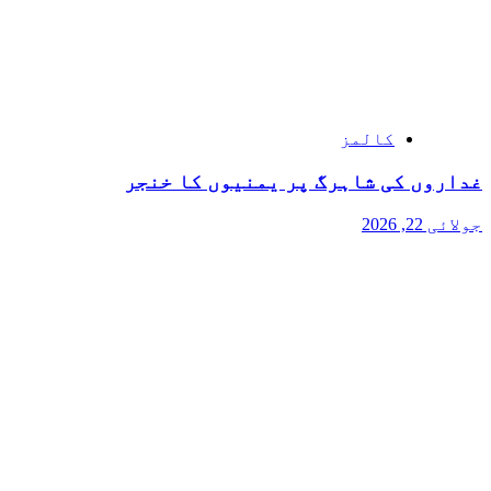
کالمز
غداروں کی شاہرگ پر یمنیوں کا خنجر
جولائی 22, 2026