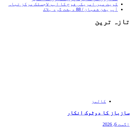
کویت میں امریکی فوج کا اہم لاجسٹک مرکز تباہ
آپریشن شعبان / 88 دہشت گرد ہلاک
تازہ ترین
کالمز
سازباز کا دوٹوک انکار
اگست 6, 2026