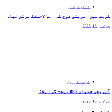
انٹرنیشنل
کویت میں امریکی فوج کا اہم لاجسٹک مرکز تباہ
جولائی 16, 2026
قومی خبریں
آپریشن شعبان / 88 دہشت گرد ہلاک
جولائی 16, 2026
تازہ ترین