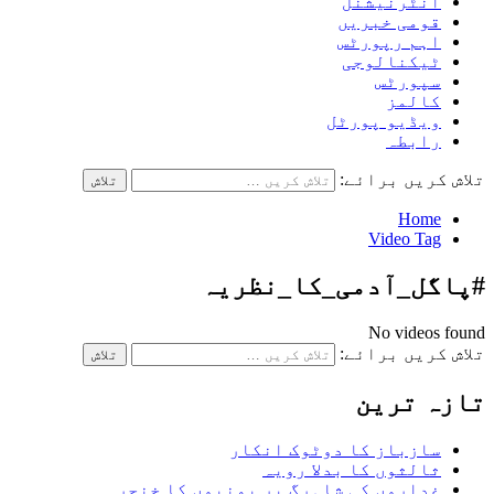
انٹرنیشنل
قومی خبریں
اہم رپورٹس
ٹیکنالوجی
سپورٹس
کالمز
ویڈیو پورٹل
رابطہ
تلاش کریں برائے:
Home
Video Tag
#پاگل_آدمی_کا_نظریہ
No videos found
تلاش کریں برائے:
تازہ ترین
سازباز کا دوٹوک انکار
ثالثوں کا بدلا رویہ
غداروں کی شاہرگ پر یمنیوں کا خنجر