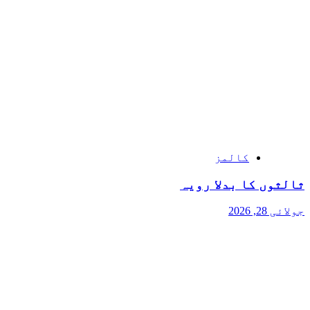
کالمز
ثالثوں کا بدلا رویہ
جولائی 28, 2026