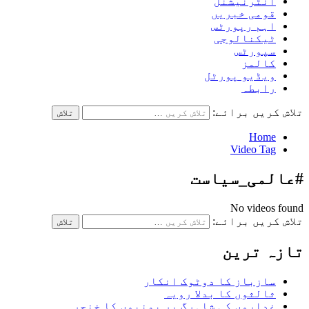
انٹرنیشنل
قومی خبریں
اہم رپورٹس
ٹیکنالوجی
سپورٹس
کالمز
ویڈیو پورٹل
رابطہ
تلاش کریں برائے:
Home
Video Tag
#عالمی_سیاست
No videos found
تلاش کریں برائے:
تازہ ترین
سازباز کا دوٹوک انکار
ثالثوں کا بدلا رویہ
غداروں کی شاہرگ پر یمنیوں کا خنجر