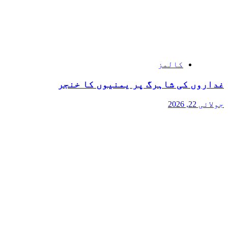
کالمز
غداروں کی شاہرگ پر یمنیوں کا خنجر
جولائی 22, 2026