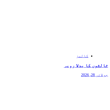
کالمز
ثالثوں کا بدلا رویہ
جولائی 28, 2026