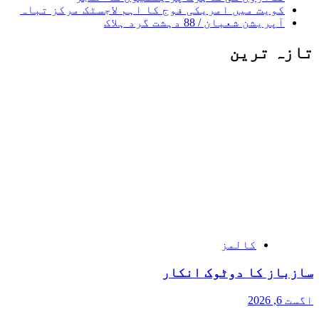
کویت میں امریکی فوج کا اہم لاجسٹک مرکز تباہ
آپریشن شعبان / 88 دہشت گرد ہلاک
تازہ ترین
کالمز
سازباز کا دوٹوک انکار
اگست 6, 2026