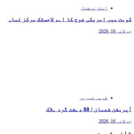
انٹرنیشنل
کویت میں امریکی فوج کا اہم لاجسٹک مرکز تباہ
جولائی 16, 2026
قومی خبریں
آپریشن شعبان / 88 دہشت گرد ہلاک
جولائی 16, 2026
تازہ ترین