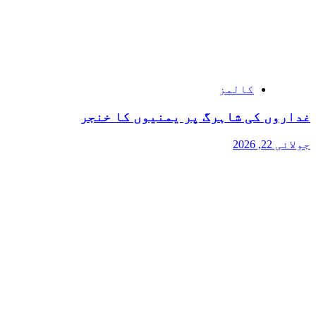
کالمز
غداروں کی شاہرگ پر یمنیوں کا خنجر
جولائی 22, 2026