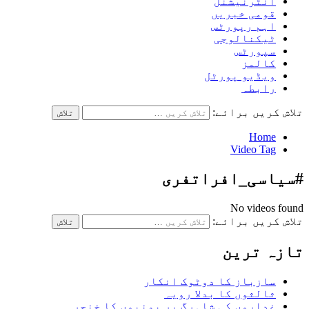
انٹرنیشنل
قومی خبریں
اہم رپورٹس
ٹیکنالوجی
سپورٹس
کالمز
ویڈیو پورٹل
رابطہ
تلاش کریں برائے:
Home
Video Tag
#سیاسی_افراتفری
No videos found
تلاش کریں برائے:
تازہ ترین
سازباز کا دوٹوک انکار
ثالثوں کا بدلا رویہ
غداروں کی شاہرگ پر یمنیوں کا خنجر