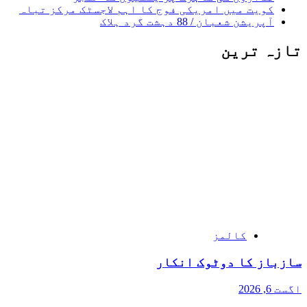
کویت میں امریکی فوج کا اہم لاجسٹک مرکز تباہ
آپریشن شعبان / 88 دہشت گرد ہلاک
تازہ ترین
کالمز
سازباز کا دوٹوک انکار
اگست 6, 2026