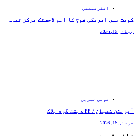
انٹرنیشنل
کویت میں امریکی فوج کا اہم لاجسٹک مرکز تباہ
جولائی 16, 2026
قومی خبریں
آپریشن شعبان / 88 دہشت گرد ہلاک
جولائی 16, 2026
تازہ ترین