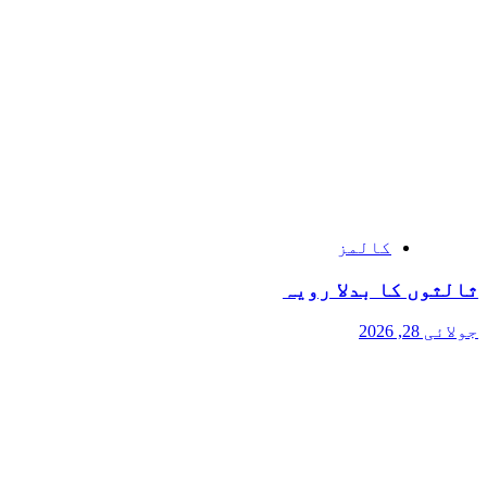
کالمز
ثالثوں کا بدلا رویہ
جولائی 28, 2026