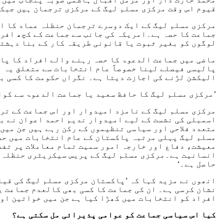
قیوم اس وقت مرکزی مسلم لیگ کے مرکزی ترجمان ہیں جبکہ
مرکزی مسلم لیگ کے ایک دوسرے ترجمان حنظلہ عماد کا اس
جماعت کا حصہ ہے۔امریکہ کی جانب سے جماعت کے کچھ افراد
لوگوں کو بغیر ثبوت یا قانونی طریقہ کار کے بنا دہشتگ
ماضی میں جماعت الدعوۃ کا حصہ رہنے والے افراد کا پار
پالیسی فیصلے لینا خصوصاً عام انتخابات سے متعلق یہ 
الیکشن لڑنے کی اجازت دیتا ہے۔ نگراں حکومت کا کسی بھ
’مرکزی مسلم لیگ کا حافظ سعید یا جماعت الدعوۃ سے کوئ
مرکزی مسلم لیگ کے نامزد امیدوار اور اس جماعت کے ترج
متعدد فلاحی اور سیاسی تنظیموں کے رکن رہے ہیں جن میں
مسلم لیگ پہلی مرتبہ پاکستان کے عام انتخابات میں حصہ
معیشت، دفاع اور خارجہ امور سمیت تمام معاملات پر تفصی
انسانیت ہے۔مرکزی مسلم لیگ کے پریس سیکریٹری حنظلہ ع
حاصل ہے۔‘
انھوں نے مزید کہا کہ ’پاکستان مرکزی مسلم لیگ کی قیا
افراد کو انتخابات میں کھڑا کیا ہے جن میں خواتین او
کیا اس سیاسی جماعت کو عوامی پذیرائی مل سکتی ہے؟