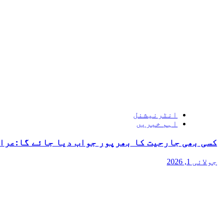
انٹرنیشنل
اہم خبریں
کسی بھی جارحیت کا بھرپور جواب دیا جائے گا:عرا
جولائی 1, 2026