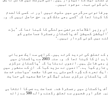
پاس کوئی عہدہ موجود نہیں۔
غیرقانونی سرگرمی میں ملوث نہیں اور نہ کسی کالعدم
 کہنا تھا کہ ‘کسی بھی ملک کو یہ حق حاصل نہیں کہ وہ
وزیرِ اطلاعات مرتضیٰ سولنگی کا کہنا تھا کہ ’بڑے
’الیکشن کمیشن آف پاکستان رجسٹرڈ جماعتوں کو
نے میں کوئی کردار نہیں۔‘
 کے تعلق کی تردید کرتے ہیں۔کراچی سے ایک صوبائی
اسمبلی کی نشست کے لیے امیدوار ندیم احمد اعوان نے بتایا کہ ان کی جماعت کا حافظ سعید سے کوئی تعلق نہیں تاہم ان کا کہنا تھا کہ وہ سنہ 2003 سے پاکستان میں
شن بھی شامل ہیں۔انھوں نےبتایا کہ ’پاکستان مرکزی
جاری کیا ہے۔‘انھوں نے مزید کہا کہ ان کے منشور میں
ایک نعرے کے گِرد گھومتی ہے جس کا مقصد ’سیاست، خدمت
کہ پاکستان مرکزی مسلم لیگ کو حافظ سعید کی حمایت
آف پاکستان میں رجسٹرڈ شدہ جماعت ہے جس کا انتخابی
نشان کرسی ہے۔ ان کی جماعت کا کسی بھی کالعدم جماعت یا شخص سے تعلق نہیں اور انھوں نے ملک بھر سے مختلف مکتبہ فکر اور شعبوں سے تعلق رکھنے والے 500 سے زائد