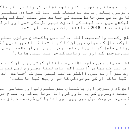
والے صحافی و تجزیہ کار ماجد نظامی کی رائے ہے کہ پاک
 برسوں پہلے ریاست نے فیصلہ کیا تھا کہ جہادی تنظیموں
ابق ماضی میں حافظ سعید کی جماعت ملی مسلم لیگ کے پلیٹ
یکشن میں حصہ لینے کی اجازت نہیں مل سکی تھی اور اس ل
 میں حصہ لیا تھا۔
ق رکھنے والے سیف اللہ خالد بھی پاکستان مرکزی مسلم ل
ں۔ایک سوال کے جواب میں ان کا کہنا تھا کہ انھیں نہیں 
یرائی حاصل کرنا یہاں مقصد بھی نہیں۔ یہاں مقصد ایسی 
یں سوچیں گے اور یہ ریاست کے حق میں نہیں جاتا۔‘
ہ صدیقہ بھی ماجد نظامی سے اتفاق کرتی ہیں۔ان کا دعوی
عائشہ کے مطابق ’ایسے اقدامات لینا مجبوری تھی کیونکہ
رے میں آ رہے ہیں۔ڈاکٹر عائشہ کہتی ہیں کہ ’جماعت الد
 گیا تاکہ ان کی موجودگی کا جواز پیش کیا جا سکے۔‘
یچ ڈی ریسرچر اور پاکستان میں سکیورٹی اور سیاسی امو
مقصد دوسروں کو یہ باور کروانا ہوتا ہے کہ وہ تمام تر
سعید اس وقت جیل میں ہیں اور انڈیا کی طرف سے دباؤ بھ
ے۔
کا کالم