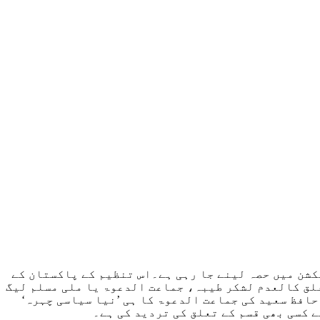
کشن میں حصہ لینے جا رہی ہے۔اس تنظیم کے پاکستان کے
علق کالعدم لشکر طیبہ، جماعت الدعوۃ یا ملی مسلم لیگ
حافظ سعید کی جماعت الدعوۃ کا ہی ’نیا سیاسی چہرہ‘
 کسی بھی قسم کے تعلق کی تردید کی ہے۔