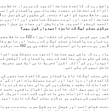
واضح رہے کہ کالعدم جماعت الدعوۃ کے سربراہ حافظ سعی
جماعت الدعوۃ اور اس سے منسلک جماعتوں اور اداروں بش
الحمد ٹرسٹ، المدینہ فاونڈیشن اور معاذ بن جبل ایجوک
مرکزی مسلم لیگ کے نامزد امیدوار کون ہیں؟
لاہور میں قومی اس
ہے جہاں سے پاکستان مسلم لیگ ن کے رہنما اور سابق وفا
لاہور ہی سے صوبائی اسمبلی کے حلقے پی پی 162 سے مرکزی مسلم لیگ کے ٹکٹ پر الیکشن لڑ رہے ہیں۔
وقت کی حکومت کی مخالفت کے بعد پاکستان کے الیکشن کم
امیدواروں کو ’اللہ اکبر‘ تحریک نامی ایک غیر معروف 
حاصل نہیں کر سکی تھی۔
کالعدم قرار دیا تھا اور اس سے منسلک سات افراد کو ’ع
اقدامات کا مقصد دہشتگردوں کی مالی معاونت کرنے والو
تھا ان میں سیف اللہ خالد، مزمل اقبال ہاشمی، محمد حا
حصہ ہونے کے الزامات بھی عائد کیے گئے تھے۔امریکہ کی 
اسمبلیوں کی سیٹوں پر مرکزی مسلم لیگ کے نامزد امیدو