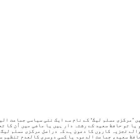
 ’مرکزی مسلم لیگ‘ کے نام سے ایک نئی سیاسی جماعت الی
یا تو حافظ سعید کے رشتہ دار ہیں یا ماضی میں اُن کا ت
لے تجزیہ کاروں کا دعویٰ ہے کہ دراصل مرکزی مسلم لیگ 
افظ سعید، جماعت الدعوۃ یا کسی دوسری کالعدم تنظیم سے