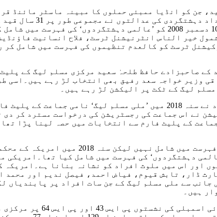
د، جن کو انڈیا ممبئی حملوں کا مبینہ ماسٹر مائنڈ قرا
الزام کے تحت قائم متعدد 
ہیں۔حافظ سعید کو اقوام متحدہ کی سکیورٹی کونسل نے 10 دسمبر 2008 کو ’عا
مول خیر الناس انٹرنیشنل ٹرسٹ، فلاح انسانیت فاؤنڈیشن
یشنل ٹرسٹ کو کالعدم تنظیموں کی فہرست میں شامل کر ر
مبلی کے حلقے این اے 122 سے حافظ سعید کے صاحبزادے حافظ طلحہٰ سعید مرکزی
قی وزیر خواجہ سعد رفیق بھی انتخاب لڑ رہے ہیں۔اسی طر
یاد رہے کہ ماضی میں جماعت الدعوۃ سے منسلک چند افراد نے سنہ 2018 میں ’
یشن نے اس جماعت کی رجسٹریشن کی درخواست مسترد کر دی 
جماعت کے پلیٹ فارم سے انتخابات میں حصہ لینا پڑا تھا
ملی مسلم لیگ کا نام پاکستان میں کالعدم جما
المی دہشتگردوں‘ کی فہرست میں شامل کیا تھا۔امریکی محک
ں اور اس میں ملوث افراد کو نشانہ بنانا ہے۔امریکہ کی
رث ڈار، تابش قیوم، فیاض احمد، فیصل ندیم اور محمد اح
جانب سے ملی مسلم لیگ کے جن سات افراد پر پابندیاں لگا
ار ہیں۔
محمد فیاض احمد اور فیصل ند
محمد حارث ڈار اور مزم