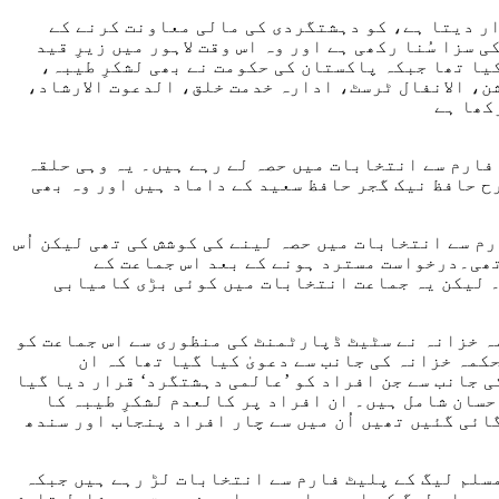
ر دیتا ہے، کو دہشتگردی کی مالی معاونت کرنے کے
مقدمات میں پاکستان کی انسداد دہشتگردی کی عدالتوں نے مجموعی طور پر 31 سال قید کی سزا سُنا رکھی ہے اور وہ اس وقت لاہور میں زیرِ قید
لمی دہشتگردوں‘ کی فہرست میں شامل کیا تھا جبکہ پاکستان کی حکومت نے بھی لشکرِ طیبہ،
، الانفال ٹرسٹ، ادارہ خدمت خلق، الدعوت الارشاد،
کھا ہے
 مسلم لیگ کے پلیٹ فارم سے انتخابات میں حصہ لے رہے ہیں۔ یہ وہی حلقہ
ح حافظ نیک گجر حافظ سعید کے داماد ہیں اور وہ بھی
ملی مسلم لیگ‘ نامی جماعت کے پلیٹ فارم سے انتخابات میں حصہ لینے کی کوشش کی تھی لیکن اُس
تھی۔درخواست مسترد ہونے کے بعد اس جماعت کے
۔ لیکن یہ جماعت انتخابات میں کوئی بڑی کامیابی
عتوں کی فہرست میں شامل نہیں لیکن سنہ 2018 میں امریکہ کے محکمہ خزانہ نے سٹیٹ ڈپارٹمنٹ کی منظوری سے اس جماعت کو
مہ خزانہ کی جانب سے دعویٰ کیا گیا تھا کہ ان
 جانب سے جن افراد کو ’عالمی دہشتگرد‘ قرار دیا گیا
سان شامل ہیں۔ ان افراد پر کالعدم لشکرِ طیبہ کا
ئی گئیں تھیں اُن میں سے چار افراد پنجاب اور سندھ
یم شیخ صوبہ سندھ سے صوبائی اسمبلی کی نشستوں پی ایس 43 اور پی ایس 64 پر مرکزی مسلم لیگ کے پلیٹ فارم سے انتخابات لڑ رہے ہیں جبکہ
ل اقبال ہاشمی صوبہ پنجاب میں قومی اسمبلی کے حلقوں این اے 129 اور این اے 77 سے مرکزی مسلم لیگ کے امیدوار ہیں۔اسی فہرست میں شامل تابش