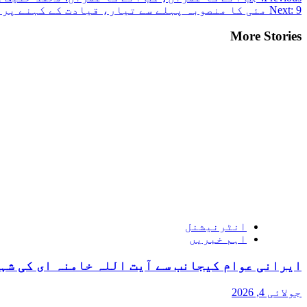
9 مئی کا منصوبہ پہلے سے تیار، قیادت کے کہنے پر اداروں پر حملہ کیا گیا: محکمہ داخلہ پنجاب کی رپورٹ
Next:
More Stories
انٹرنیشنل
اہم خبریں
ایرانی عوام کیجانب سے آیت اللہ خامنہ ای کی شہ
جولائی 4, 2026