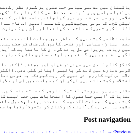
پاکستان میں مذہبی سیاسی جماعتوں پر گہری نظر رکھنے 
ہی ’نیا سیاسی چہرہ‘ ہے۔ماجد نظامی کا کہنا ہے کہ ’کچھ
فلاحی اور سیاسی شعبوں میں کیا جائے۔ماجد نظامی کے مط
لیکن کچھ قانونی پیچیدگیوں کے سبب انھیں اس نام سے ال
اللہ اکبر تحریک سے اتحاد کیا تھا اور اُن ہی کے پلیٹ فارم سے سنہ 2018 کے انتخابات
ماجد نظامی کہتے ہیں کہ ماضی میں جماعت الدعوۃ سے تعل
بعد اپنا رُخ سیاسی اور فلاحی کاموں کی طرف کر چکے ہی
میں زیادہ پزیرائی مل پائے گی۔ان کا ماننا ہے کہ ’پذ
اگر یہ فارغ رہیں گے تو پھر اپنے عسکری ماضی کے بارے م
کنگز کالج لندن میں سینیئر فیلو اور مصنفہ ڈاکٹر عائش
قومی دھارے میں لانے کی پالیسی اپنائی گئی تھی۔ڈاکٹر 
خلاف اس لیے کارروائی نہیں کر رہے کیونکہ یہ قومی دھا
اختلاف رکھتے آئے ہیں لیکن ان کو سیاست میں اس لیے لایا
سڈنی میں یونیورسٹی آف ٹیکنالوجی کے ساتھ منسلک پی ا
بتایا کہ ’ایسی جماعتوں کا انتخابات میں حصہ لینے کا 
کہتے ہیں کہ جماعت الدعوۃ کے متعدد رہنما بشمول حافظ 
مقصد یہ بھی ہے کہ ’اپنے کارکنان کو متحرک‘ رکھا جا سک
Post navigation
Previous:
جب آئے گا عمران، کب آئے گا عمران: محمد حنیف 