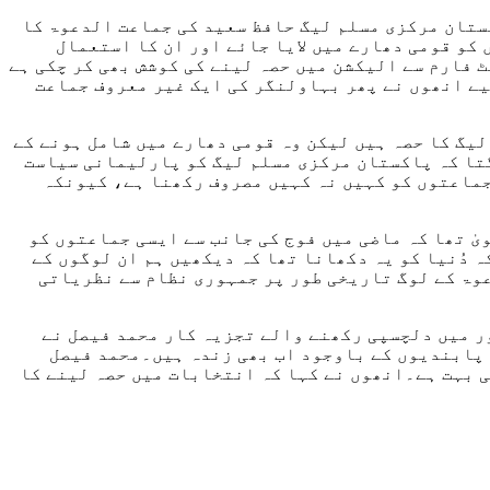
ستان مرکزی مسلم لیگ حافظ سعید کی جماعت الدعوۃ کا
 کو قومی دھارے میں لایا جائے اور ان کا استعمال
 فارم سے الیکشن میں حصہ لینے کی کوشش بھی کر چکی ہے
یے انھوں نے پھر بہاولنگر کی ایک غیر معروف جماعت
یگ کا حصہ ہیں لیکن وہ قومی دھارے میں شامل ہونے کے
لگتا کہ پاکستان مرکزی مسلم لیگ کو پارلیمانی سیاست
جماعتوں کو کہیں نہ کہیں مصروف رکھنا ہے، کیونکہ
ٰ تھا کہ ماضی میں فوج کی جانب سے ایسی جماعتوں کو
 دُنیا کو یہ دکھانا تھا کہ دیکھیں ہم ان لوگوں کے
عوۃ کے لوگ تاریخی طور پر جمہوری نظام سے نظریاتی
ر میں دلچسپی رکھنے والے تجزیہ کار محمد فیصل نے
 پابندیوں کے باوجود اب بھی زندہ ہیں۔محمد فیصل
ی بہت ہے۔انھوں نے کہا کہ انتخابات میں حصہ لینے کا