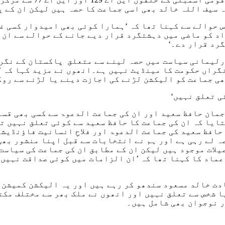
 سیف اللہ خالد بھی اسی جماعت کا حصہ ہیں لیکن ان کے 
 حوالے سے کہنا تھا کہ ‘ہمارا کوئی بھی امیدوار کسی 
 کو ماضی میں دہشتگرد قرار دیے جانے کے حوالے سے ان کا
رد قرار دے۔‘
لیمانی سیاست میں حصہ لینے سے متعلق پاکستان کے نگراں 
نگراں حکومت کا مینڈیٹ نہیں ہے۔انھوں نے مزید کہا کہ 
ی جماعت کو الیکشن لڑنے کی اجازت دینے یا لڑنے سے روک
ی تعلق نہیں‘
مان حافظ سعید اور ان کی جماعت الدعوۃ سے کسی بھی قسم
 حافظ سعید کی جماعت الدعوۃ اور فلاحِ انسانیت فاؤنڈی
 لے رہی ہے اور ہم نے انتخابات سے قبل اپنا منشور بھی 
لات موجود ہیں لیکن ان کے مطابق ان کی جماعت کی سیاست 
ماد کا کہنا تھا کہ ’ان الزامات میں کوئی صداقت نہیں 
دت خالد مسعود سندھو کر رہے ہیں اور یہ الیکشن کمیشن 
ر نوجوان بھی شامل ہیں۔