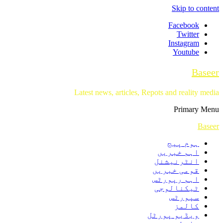
Skip to content
Facebook
Twitter
Instagram
Youtube
Baseer
Latest news, articles, Repots and reality media
Primary Menu
Baseer
ہوم پیج
اہم خبریں
انٹرنیشنل
قومی خبریں
اہم رپورٹس
ٹیکنالوجی
سپورٹس
کالمز
ویڈیو پورٹل