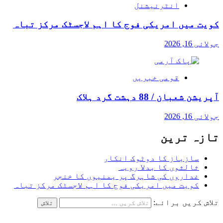
انٹرنیشنل
کویت میں امریکی فوج کا اہم لاجسٹک مرکز تباہ
جولائی 16, 2026
قومی خبریں
آپریشن شعبان / 88 دہشت گرد ہلاک
جولائی 16, 2026
تازہ ترین
سازباز کا دوٹوک انکار
ثالثوں کا بدلا رویہ
غداروں کی شاہرگ پر یمنیوں کا خنجر
کویت میں امریکی فوج کا اہم لاجسٹک مرکز تباہ
تلاش کریں برائے: