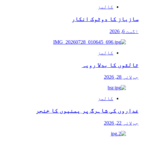
کالمز
سازباز کا دوٹوک انکار
اگست 6, 2026
کالمز
ثالثوں کا بدلا رویہ
جولائی 28, 2026
کالمز
غداروں کی شاہرگ پر یمنیوں کا خنجر
جولائی 22, 2026