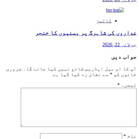
کالمز
غداروں کی شاہرگ پر یمنیوں کا خنجر
جولائی 22, 2026
جواب دیں
آپ کا ای میل ایڈریس شائع نہیں کیا جائے گا۔
ضروری
خانوں کو
*
سے نشان زد کیا گیا ہے
تبصرہ
*
نام
*