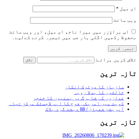
ای میل
*
ویب‌ سائٹ
اس براؤزر میں میرا نام، ای میل، اور ویب سائٹ
محفوظ رکھیں اگلی بار جب میں تبصرہ کرنے کےلیے۔
تلاش کریں برائے:
تازہ ترین
سازباز کا دوٹوک انکار
ثالثوں کا بدلا رویہ
غداروں کی شاہرگ پر یمنیوں کا خنجر
کویت میں امریکی فوج کا اہم لاجسٹک مرکز تباہ
آپریشن شعبان / 88 دہشت گرد ہلاک
تازہ ترین