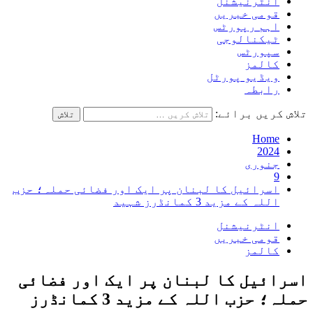
انٹرنیشنل
قومی خبریں
اہم رپورٹس
ٹیکنالوجی
سپورٹس
کالمز
ویڈیو پورٹل
رابطہ
تلاش کریں برائے:
Home
2024
جنوری
9
اسرائیل کا لبنان پر ایک اور فضائی حملہ؛ حزب
اللہ کے مزید 3 کمانڈرز شہید
انٹرنیشنل
قومی خبریں
کالمز
اسرائیل کا لبنان پر ایک اور فضائی
حملہ؛ حزب اللہ کے مزید 3 کمانڈرز