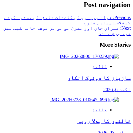
Post navigation
Previous:
فواد چوہدری کی کاغذات نامزدگی مسترد کرنے
کیخلاف اپیلیں خارج
Next:
عمران خان اور بشریٰ بی بی پر توشہ خانہ کیس میں
فرد جرم عائد
More Stories
کالمز
سازباز کا دوٹوک انکار
اگست 6, 2026
کالمز
ثالثوں کا بدلا رویہ
جولائی 28, 2026