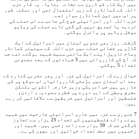
میں ایک کار کو ڈرون سے نشانہ بنایا۔ یہ کار حزب
اللہ کے کمانڈرز کے زیر استعمال تھی اور ممکنہ طور
پر اس میں تین کمانڈرز سوار تھے۔
حزب اللہ اور اسرائیلی فوج کی جانب سے اس حملے کی
تردید یا تصدیق نہیں کی گئی تاہم حملے کی ویڈیو
سوشل ویڈیو پر وائرل ہوگئی۔
گزشتہ روز بھی جنوبی لبنان میں اسرائیل کے ایک
گاڑی پر فضائی حملے میں حزب اللہ کے سینیئر کمانڈر
وسام تاویل اپنے ایک ساتھی سمیت شہید ہوگئے تھے جب
کہ آج کی کارروائی میں 3 شہادتوں کے بعد مجموعی
تعداد 5 ہوگئی۔
خیال رہے کہ اسرائیل کی غزہ اور پھر مغربی کنارے کے
بعد اب لبنان میں بڑھتی کارروائیاں اس موقع پر کی
جا رہی ہیں جب امریکی وزیر خارجہ انٹونی بلنکن
مشرق وسطیٰ کے اہم دورے پر قطر، سعودیہ، اردن،
فلسطین اور اسرائیل میں فریقین سے ملاقاتیں کر رہے
ہیں۔
7 جنوری سے غزہ میں جاری اسرائیلی جارحیت میں شہید
ہونے والے فلسطینیوں کی تعداد 23 ہزار سے تجاوز
کرگئی جب کہ 59 ہزار سے زائد زخمی ہیں۔ شہید اور
زخمیوں میں نصف تعداد خواتین اور بچوں کی ہے۔